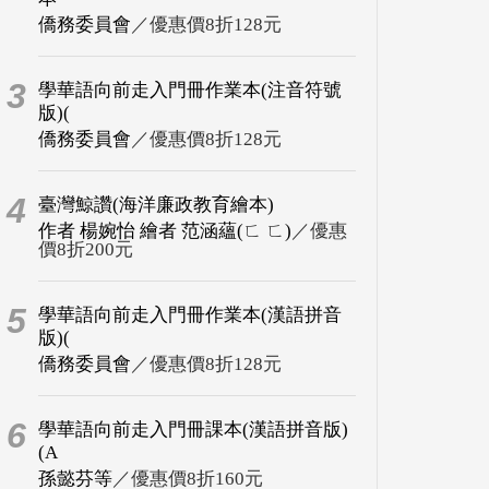
僑務委員會
／優惠價8折128元
3
學華語向前走入門冊作業本(注音符號
版)(
僑務委員會
／優惠價8折128元
4
臺灣鯨讚(海洋廉政教育繪本)
作者 楊婉怡 繪者 范涵蘊(ㄈ ㄈ)
／優惠
價8折200元
5
學華語向前走入門冊作業本(漢語拼音
版)(
僑務委員會
／優惠價8折128元
6
學華語向前走入門冊課本(漢語拼音版)
(A
孫懿芬等
／優惠價8折160元