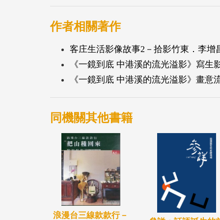
作者相關著作
客庄生活影像故事2－拾影竹東．李增
《一鏡到底 中港溪的流光溢影》寫生影跡
《一鏡到底 中港溪的流光溢影》畫意流轉
同機關其他書籍
浪漫台三線款款行－