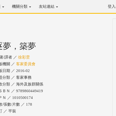
類
機關分類
友站連結
登入
逐夢，築夢
/著/譯者 ／
徐彩雲
版機關 ／
客家委員會
日期 ／ 2016-02
題分類 ／ 客家事務
政分類 ／ 海外及族群關係
ＢＮ ／ 9789860449419
Ｎ ／ 1010500174
/張數/片數 ／ 178
訂 ／ 平裝