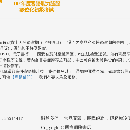
前
102年度客語能力認證
數位化初級考試
享有到貨十天的鑑賞期（含例假日）。退回之商品必須於鑑賞期內寄回（
品等)，否則恕不接受退貨。
、DVD、電子書等），因受智慧財產權保護，恕無法接受退貨。如有商品
訂單程序之後，若內含售盡無庫存之商品，本公司保留出貨與否的權利，
行退款作業。
訂單選取海外寄送地址後，我們將另以mail通知您運費金額。確認書款
，可洽
【團購部門】
，我們有專人為您服務。
511417
關於我們
．
常見問題
．
團購服務
．
隱私權說
Copyright © 國家網路書店