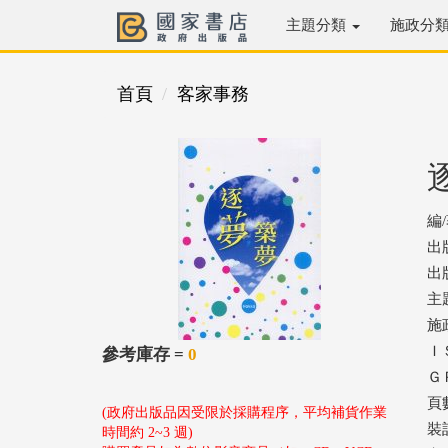
主題分類
施政分
首頁
客家事務
編
出
出版
主
施
ＩＳ
參考庫存 =
0
ＧＰ
頁數
(政府出版品因受限於採購程序，平均補貨作業
裝
時間約 2~3 週)