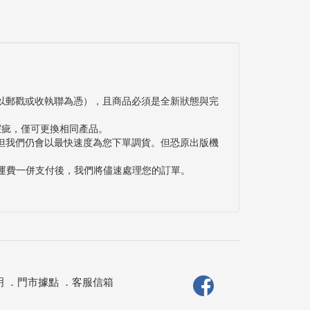
以郵戳或收執聯為憑），且商品必須是全新狀態與完
瑕疵，僅可更換相同產品。
但我們仍會以最快速度為您下單調貨。但恐原出版機
與運費一併支付後，我們將儘速處理您的訂單。
明
．
門市據點
．
客服信箱