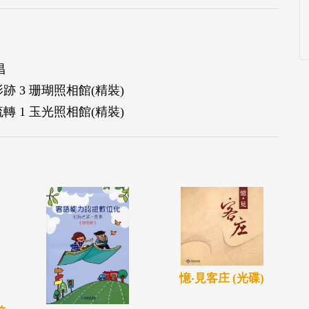
昌
 3 珊瑚照相館(精裝)
 1 玉光照相館(精裝)
憶‧見客庄 (光碟)