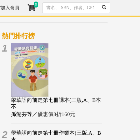
0
/加入會員
熱門排行榜
1
學華語向前走第七冊課本(三版,A、B本
不
孫懿芬等
／優惠價8折160元
2
學華語向前走第七冊作業本(三版,A、B
本