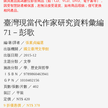
購買產品如為數位影音商品（如：CD、VCD、DVD、電子書等），
因受智慧財產權保護，恕無法接受退貨。如有商品瑕疵，僅可更換
相同產品。
臺灣現當代作家研究資料彙編
71－彭歌
編/著/譯者 ／
張素貞編選
出版機關 ／
國立臺灣文學館
出版日期 ／ 2015-12
主題分類 ／ 文學
施政分類 ／ 學、歷史與哲學
ＩＳＢＮ ／ 9789860463941
ＧＰＮ ／ 1010402156
頁數/張數/片數 ／ 402
裝訂 ／ 平裝
定價 ／ NT$ 420
9 折優惠價 ／ NT$ 378