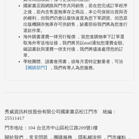
國家書店因網路與門市共同銷售，若在您完成訂單程序
之後，若內含售盡無庫存之商品，本公司保留出貨與否
的權利，但我們仍會以最快速度為您下單調貨。但恐原
出版機關亦無庫存可供銷售，缺書部份我們將為您進行
退款作業。
海外購書運費一律另行報價 ，當您進購物車下訂單選
取海外寄送地址後，我們將另以mail通知您運費金額。
確認書款與運費一併支付後，我們將儘速處理您的訂
單。
學校團體、讀書會用書，或每月需特定數量者，可洽
【團購部門】
，我們有專人為您服務。
秀威資訊科技股份有限公司國家書店松江門市 統編：
25511417
門市地址：104 台北市中山區松江路209號1樓
關於我們
．
常見問題
．
團購服務
．
隱私權說明
．
門市據點
．