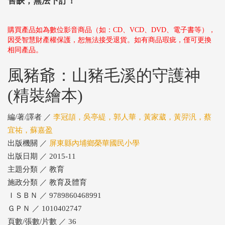
售缺，無法下訂！
購買產品如為數位影音商品（如：CD、VCD、DVD、電子書等），
因受智慧財產權保護，恕無法接受退貨。如有商品瑕疵，僅可更換
相同產品。
風豬爺：山豬毛溪的守護神
(精裝繪本)
編/著/譯者 ／
李冠頡，吳亭緹，郭人華，黃家葳，黃羿汎，蔡
宜祐，蘇嘉盈
出版機關 ／
屏東縣內埔鄉榮華國民小學
出版日期 ／ 2015-11
主題分類 ／ 教育
施政分類 ／ 教育及體育
ＩＳＢＮ ／ 9789860468991
ＧＰＮ ／ 1010402747
頁數/張數/片數 ／ 36