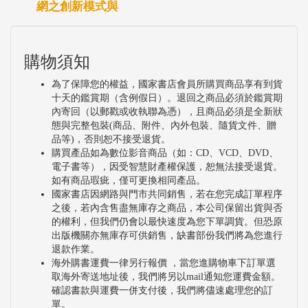
網之創新模式與
購物須知
為了保障您的權益，國家書店會員所購買商品享有到貨
十天的鑑賞期（含例假日）。退回之商品必須於鑑賞期
內寄回（以郵戳或收執聯為憑），且商品必須是全新狀
態與完整包裝(商品、附件、內外包裝、隨貨文件、贈
品等)，否則恕不接受退貨。
購買產品如為數位影音商品（如：CD、VCD、DVD、
電子書等），因受智慧財產權保護，恕無法接受退貨。
如有商品瑕疵，僅可更換相同產品。
國家書店因網路與門市共同銷售，若在您完成訂單程序
之後，若內含售盡無庫存之商品，本公司保留出貨與否
的權利，但我們仍會以最快速度為您下單調貨。但恐原
出版機關亦無庫存可供銷售，缺書部份我們將為您進行
退款作業。
海外購書運費一律另行報價 ，當您進購物車下訂單選
取海外寄送地址後，我們將另以mail通知您運費金額。
確認書款與運費一併支付後，我們將儘速處理您的訂
單。