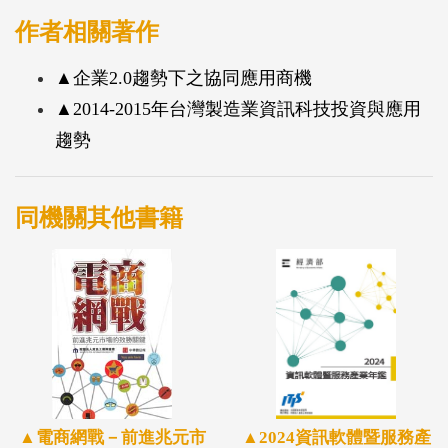
大型流通業者資訊科技投資與應用進行調查與研究，
作者相關著作
以協助掌握市場需求與趨勢。報告調查期間為2014年
▲企業2.0趨勢下之協同應用商機
至2015年間，針對台灣流通業者的資訊科技應用與投
▲2014-2015年台灣製造業資訊科技投資與應用
資進行調查，以供關注此議題之相關單位、廠商或專
趨勢
家參考。
從此次的調查發現可以歸納為幾個要點：
同機關其他書籍
（1） 展望2015-2016年資訊科技投資呈現小幅成長態
勢。
（2） ERP仍為資訊投資重心，巨量資料應用投資趨
勢向上發展明顯。
（3） 個資法相關議題仍然受到業者高度關注，並持
續影響其資通訊投資方向。
（4） 核心系統諸如ERP或CRM系統走向雲端環境值
▲2024資訊軟體暨服務產
▲電商網戰－前進兆元市