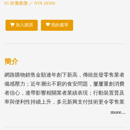
95 折優惠價 ／ NT$ 28500
加入購買
我的書單
簡介
網路購物銷售金額連年創下新高，傳統批發零售業者
備感壓力；近年層出不窮的食安問題，屢屢重創消費
者信心，連帶影響相關業者業績表現；行動裝置普及
率與便利性持續上升，多元新興支付技術更令零售業
者面臨抉擇。技術議題、市場結構乃至於消費者觀點
more...
都左右著業者的各項決策制定，自然可能影響其資通
訊投資的方向與動態。本報告為MIC持續針對台灣中