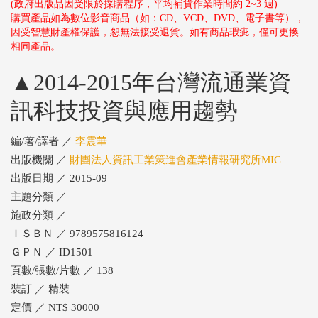
(政府出版品因受限於採購程序，平均補貨作業時間約 2~3 週)
購買產品如為數位影音商品（如：CD、VCD、DVD、電子書等），
因受智慧財產權保護，恕無法接受退貨。如有商品瑕疵，僅可更換
相同產品。
▲2014-2015年台灣流通業資
訊科技投資與應用趨勢
編/著/譯者 ／
李震華
出版機關 ／
財團法人資訊工業策進會產業情報研究所MIC
出版日期 ／ 2015-09
主題分類 ／
施政分類 ／
ＩＳＢＮ ／ 9789575816124
ＧＰＮ ／ ID1501
頁數/張數/片數 ／ 138
裝訂 ／ 精裝
定價 ／ NT$ 30000