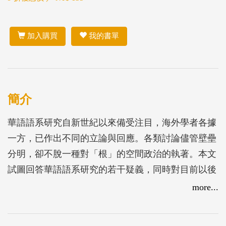
加入購買
我的書單
簡介
華語語系研究自新世紀以來備受注目，海外學者各據
一方，已作出不同的立論與回應。各類討論儘管壁壘
分明，卻不脫一種對「根」的空間政治的執著。本文
試圖回答華語語系研究的若干疑義，同時對目前以後
殖民主義或民族主義為基礎的「根」的空間論述，提
more...
出建言；其次，對於個人的「後遺民論述」再作檢
討，強調「後遺民」是具有強烈批判—以及自我批判