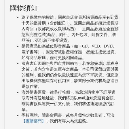
購物須知
為了保障您的權益，國家書店會員所購買商品享有到貨
十天的鑑賞期（含例假日）。退回之商品必須於鑑賞期
內寄回（以郵戳或收執聯為憑），且商品必須是全新狀
態與完整包裝(商品、附件、內外包裝、隨貨文件、贈
品等)，否則恕不接受退貨。
購買產品如為數位影音商品（如：CD、VCD、DVD、
電子書等），因受智慧財產權保護，恕無法接受退貨。
如有商品瑕疵，僅可更換相同產品。
國家書店因網路與門市共同銷售，若在您完成訂單程序
之後，若內含售盡無庫存之商品，本公司保留出貨與否
的權利，但我們仍會以最快速度為您下單調貨。但恐原
出版機關亦無庫存可供銷售，缺書部份我們將為您進行
退款作業。
海外購書運費一律另行報價 ，當您進購物車下訂單選
取海外寄送地址後，我們將另以mail通知您運費金額。
確認書款與運費一併支付後，我們將儘速處理您的訂
單。
學校團體、讀書會用書，或每月需特定數量者，可洽
【團購部門】
，我們有專人為您服務。