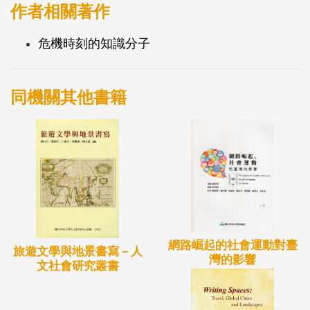
—意識的論述；最後提出「勢」的詩學，作?「根」
作者相關著作
的政治的對應。
危機時刻的知識分子
同機關其他書籍
網路崛起的社會運動對臺
旅遊文學與地景書寫－人
灣的影響
文社會研究叢書