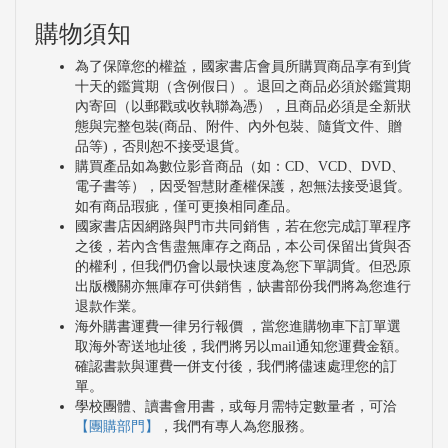
購物須知
為了保障您的權益，國家書店會員所購買商品享有到貨
十天的鑑賞期（含例假日）。退回之商品必須於鑑賞期
內寄回（以郵戳或收執聯為憑），且商品必須是全新狀
態與完整包裝(商品、附件、內外包裝、隨貨文件、贈
品等)，否則恕不接受退貨。
購買產品如為數位影音商品（如：CD、VCD、DVD、
電子書等），因受智慧財產權保護，恕無法接受退貨。
如有商品瑕疵，僅可更換相同產品。
國家書店因網路與門市共同銷售，若在您完成訂單程序
之後，若內含售盡無庫存之商品，本公司保留出貨與否
的權利，但我們仍會以最快速度為您下單調貨。但恐原
出版機關亦無庫存可供銷售，缺書部份我們將為您進行
退款作業。
海外購書運費一律另行報價 ，當您進購物車下訂單選
取海外寄送地址後，我們將另以mail通知您運費金額。
確認書款與運費一併支付後，我們將儘速處理您的訂
單。
學校團體、讀書會用書，或每月需特定數量者，可洽
【團購部門】
，我們有專人為您服務。