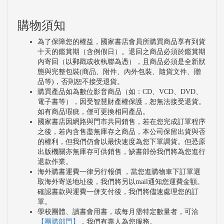
購物須知
為了保障您的權益，國家書店會員所購買商品享有到貨
十天的鑑賞期（含例假日）。退回之商品必須於鑑賞期
內寄回（以郵戳或收執聯為憑），且商品必須是全新狀
態與完整包裝(商品、附件、內外包裝、隨貨文件、贈
品等)，否則恕不接受退貨。
購買產品如為數位影音商品（如：CD、VCD、DVD、
電子書等），因受智慧財產權保護，恕無法接受退貨。
如有商品瑕疵，僅可更換相同產品。
國家書店因網路與門市共同銷售，若在您完成訂單程序
之後，若內含售盡無庫存之商品，本公司保留出貨與否
的權利，但我們仍會以最快速度為您下單調貨。但恐原
出版機關亦無庫存可供銷售，缺書部份我們將為您進行
退款作業。
海外購書運費一律另行報價 ，當您進購物車下訂單選
取海外寄送地址後，我們將另以mail通知您運費金額。
確認書款與運費一併支付後，我們將儘速處理您的訂
單。
學校團體、讀書會用書，或每月需特定數量者，可洽
【團購部門】
，我們有專人為您服務。