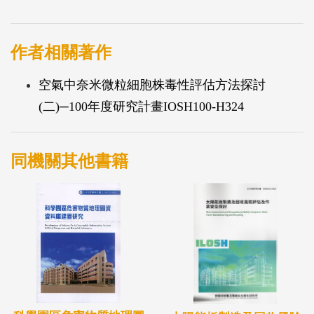
污染。為了要進一步評估工程用奈米材料的危害和風
險議題，我們必須專注於發展可靠且具有良好再現性
的篩選方法來進行基礎材料以及奈米化產品的測試。
作者相關著作
空氣中奈米微粒細胞株毒性評估方法探討
(二)─100年度研究計畫IOSH100-H324
同機關其他書籍