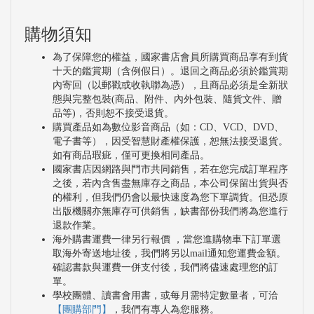
購物須知
為了保障您的權益，國家書店會員所購買商品享有到貨
十天的鑑賞期（含例假日）。退回之商品必須於鑑賞期
內寄回（以郵戳或收執聯為憑），且商品必須是全新狀
態與完整包裝(商品、附件、內外包裝、隨貨文件、贈
品等)，否則恕不接受退貨。
購買產品如為數位影音商品（如：CD、VCD、DVD、
電子書等），因受智慧財產權保護，恕無法接受退貨。
如有商品瑕疵，僅可更換相同產品。
國家書店因網路與門市共同銷售，若在您完成訂單程序
之後，若內含售盡無庫存之商品，本公司保留出貨與否
的權利，但我們仍會以最快速度為您下單調貨。但恐原
出版機關亦無庫存可供銷售，缺書部份我們將為您進行
退款作業。
海外購書運費一律另行報價 ，當您進購物車下訂單選
取海外寄送地址後，我們將另以mail通知您運費金額。
確認書款與運費一併支付後，我們將儘速處理您的訂
單。
學校團體、讀書會用書，或每月需特定數量者，可洽
【團購部門】
，我們有專人為您服務。