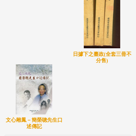
日據下之臺政(全套三冊不
分售)
文心雕鳳－簡榮聰先生口
述傳記