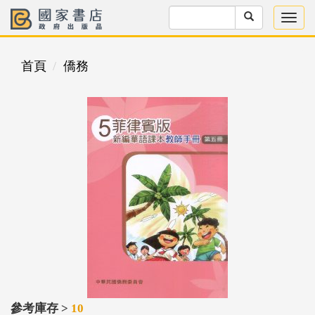
首頁
僑務
參考庫存 >
10