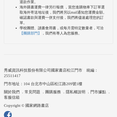
退款作業。
海外購書運費一律另行報價 ，當您進購物車下訂單選
取海外寄送地址後，我們將另以mail通知您運費金額。
確認書款與運費一併支付後，我們將儘速處理您的訂
單。
學校團體、讀書會用書，或每月需特定數量者，可洽
【團購部門】
，我們有專人為您服務。
秀威資訊科技股份有限公司國家書店松江門市 統編：
25511417
門市地址：104 台北市中山區松江路209號1樓
關於我們
．
常見問題
．
團購服務
．
隱私權說明
．
門市據點
．
客服信箱
Copyright © 國家網路書店