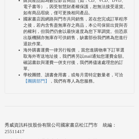
購買產品如為數位影音商品（如：CD、VCD、DVD、
電子書等），因受智慧財產權保護，恕無法接受退貨。
如有商品瑕疵，僅可更換相同產品。
國家書店因網路與門市共同銷售，若在您完成訂單程序
之後，若內含售盡無庫存之商品，本公司保留出貨與否
的權利，但我們仍會以最快速度為您下單調貨。但恐原
出版機關亦無庫存可供銷售，缺書部份我們將為您進行
退款作業。
海外購書運費一律另行報價 ，當您進購物車下訂單選
取海外寄送地址後，我們將另以mail通知您運費金額。
確認書款與運費一併支付後，我們將儘速處理您的訂
單。
學校團體、讀書會用書，或每月需特定數量者，可洽
【團購部門】
，我們有專人為您服務。
秀威資訊科技股份有限公司國家書店松江門市 統編：
25511417