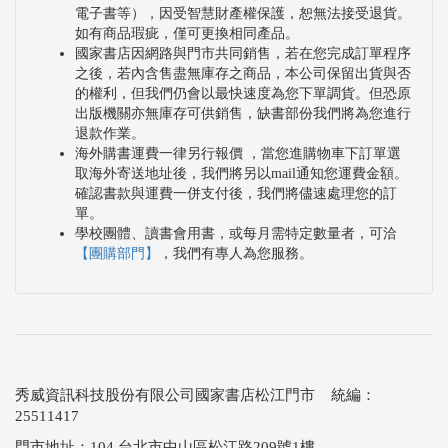
電子書等），因受智慧財產權保護，恕無法接受退貨。
如有商品瑕疵，僅可更換相同產品。
國家書店因網路與門市共同銷售，若在您完成訂單程序
之後，若內含售盡無庫存之商品，本公司保留出貨與否
的權利，但我們仍會以最快速度為您下單調貨。但恐原
出版機關亦無庫存可供銷售，缺書部份我們將為您進行
退款作業。
海外購書運費一律另行報價 ，當您進購物車下訂單選
取海外寄送地址後，我們將另以mail通知您運費金額。
確認書款與運費一併支付後，我們將儘速處理您的訂
單。
學校團體、讀書會用書，或每月需特定數量者，可洽
【團購部門】
，我們有專人為您服務。
秀威資訊科技股份有限公司國家書店松江門市 統編：
25511417
門市地址：104 台北市中山區松江路209號1樓