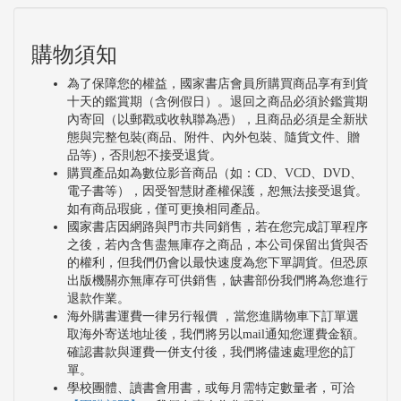
購物須知
為了保障您的權益，國家書店會員所購買商品享有到貨
十天的鑑賞期（含例假日）。退回之商品必須於鑑賞期
內寄回（以郵戳或收執聯為憑），且商品必須是全新狀
態與完整包裝(商品、附件、內外包裝、隨貨文件、贈
品等)，否則恕不接受退貨。
購買產品如為數位影音商品（如：CD、VCD、DVD、
電子書等），因受智慧財產權保護，恕無法接受退貨。
如有商品瑕疵，僅可更換相同產品。
國家書店因網路與門市共同銷售，若在您完成訂單程序
之後，若內含售盡無庫存之商品，本公司保留出貨與否
的權利，但我們仍會以最快速度為您下單調貨。但恐原
出版機關亦無庫存可供銷售，缺書部份我們將為您進行
退款作業。
海外購書運費一律另行報價 ，當您進購物車下訂單選
取海外寄送地址後，我們將另以mail通知您運費金額。
確認書款與運費一併支付後，我們將儘速處理您的訂
單。
學校團體、讀書會用書，或每月需特定數量者，可洽