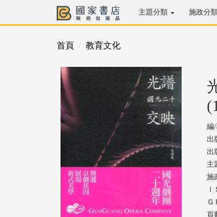
主題分類
施政分
首頁
教育文化
(
編
出
出版
主
施
ＩＳ
ＧＰ
頁數