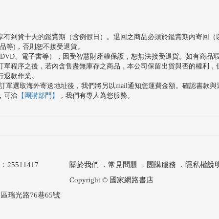
享有到貨十天的鑑賞期（含例假日）。退回之商品必須於鑑賞期內寄回（
品等)，否則恕不接受退貨。
、DVD、電子書等），因受智慧財產權保護，恕無法接受退貨。如有商品
訂單程序之後，若內含售盡無庫存之商品，本公司保留出貨與否的權利，
行退款作業。
訂單選取海外寄送地址後，我們將另以mail通知您運費金額。確認書款
，可洽
【團購部門】
，我們有專人為您服務。
511417
關於我們
．
常見問題
．
團購服務
．
隱私權說
Copyright © 國家網路書店
區瑞光路76巷65號