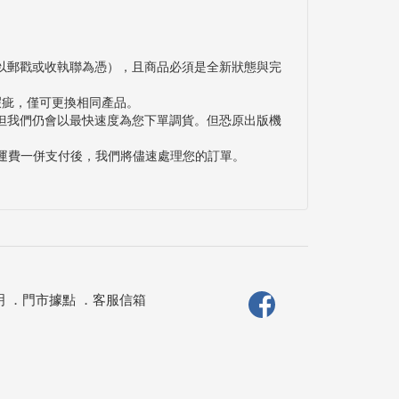
以郵戳或收執聯為憑），且商品必須是全新狀態與完
瑕疵，僅可更換相同產品。
但我們仍會以最快速度為您下單調貨。但恐原出版機
與運費一併支付後，我們將儘速處理您的訂單。
明
．
門市據點
．
客服信箱