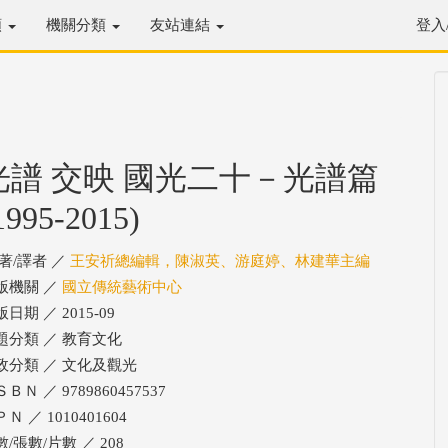
類
機關分類
友站連結
登入
光譜 交映 國光二十－光譜篇
1995-2015)
/著/譯者 ／
王安祈總編輯，陳淑英、游庭婷、林建華主編
版機關 ／
國立傳統藝術中心
日期 ／ 2015-09
題分類 ／ 教育文化
政分類 ／ 文化及觀光
ＢＮ ／ 9789860457537
Ｎ ／ 1010401604
/張數/片數 ／ 208