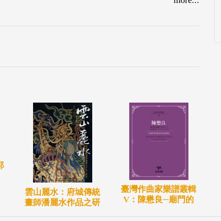
郭
臺灣作曲家樂譜叢輯
雲山麗水：府城傳統
V：陳懋良─廟門的
畫師潘麗水作品之研