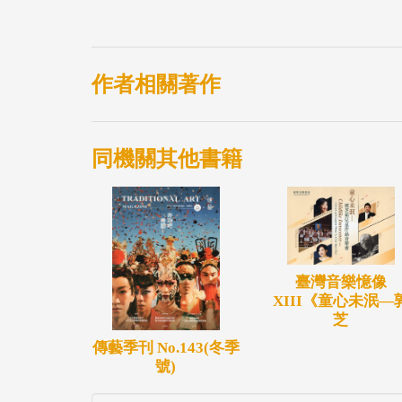
中心。
作者相關著作
同機關其他書籍
臺灣音樂憶像
XIII《童心未泯—
芝
傳藝季刊 No.143(冬季
號)