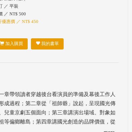
訂 ／ 平裝
 ／ NT$ 500
折優惠價 ／ NT$ 450
加入購買
我的書單
一章帶領讀者穿越後台看演員的準備及幕後工作人
形成過程；第二章從「祖師爺」說起，呈現國光傳
、兒童京劇五個面向；第三章講演出場域、對象如
祖等偏鄉離島；第四章講國光創造的品牌價值，從
深厚友誼。結尾展望即將於今年底完工的臺灣戲曲
more...