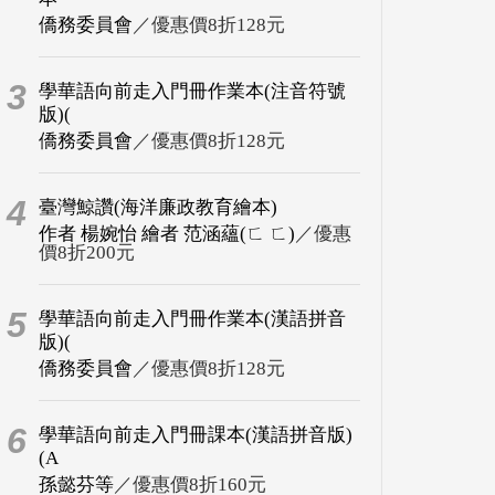
僑務委員會
／優惠價8折128元
3
學華語向前走入門冊作業本(注音符號
版)(
僑務委員會
／優惠價8折128元
4
臺灣鯨讚(海洋廉政教育繪本)
作者 楊婉怡 繪者 范涵蘊(ㄈ ㄈ)
／優惠
價8折200元
5
學華語向前走入門冊作業本(漢語拼音
版)(
僑務委員會
／優惠價8折128元
6
學華語向前走入門冊課本(漢語拼音版)
(A
孫懿芬等
／優惠價8折160元