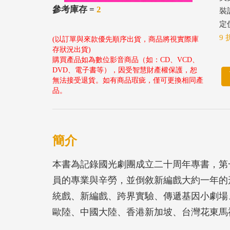
參考庫存 =
2
裝
定價
9 
(以訂單與來款優先順序出貨，商品將視實際庫
存狀況出貨)
購買產品如為數位影音商品（如：CD、VCD、
DVD、電子書等），因受智慧財產權保護，恕
無法接受退貨。如有商品瑕疵，僅可更換相同產
品。
簡介
本書為記錄國光劇團成立二十周年專書，第
員的專業與辛勞，並倒敘新編戲大約一年的
統戲、新編戲、跨界實驗、傳遞基因小劇場
歐陸、中國大陸、香港新加坡、台灣花東馬
而建立與企業界、校園、戲迷、各界朋友的