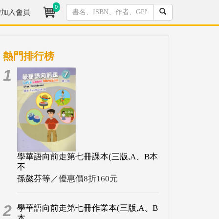
0
/加入會員
熱門排行榜
1
學華語向前走第七冊課本(三版,A、B本
不
孫懿芬等
／優惠價8折160元
2
學華語向前走第七冊作業本(三版,A、B
本