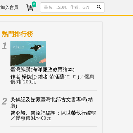
0
/加入會員
熱門排行榜
1
臺灣鯨讚(海洋廉政教育繪本)
作者 楊婉怡 繪者 范涵蘊(ㄈ ㄈ)
／優惠
價8折200元
2
吳鶴記及館藏臺灣北部古文書專輯(精
裝)
曾令毅、曾添福編輯；陳世榮執行編輯
／優惠價8折400元