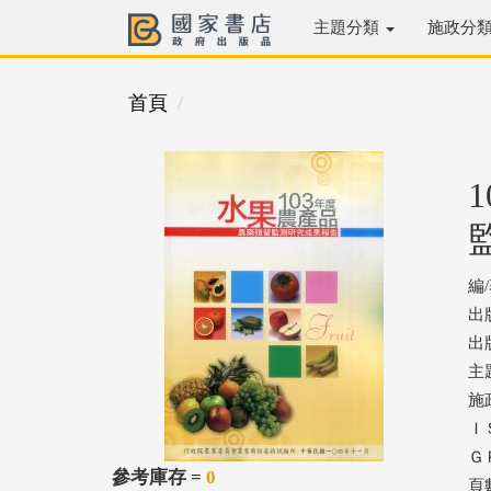
主題分類
施政分
首頁
編
出
出版
主
施
ＩＳ
ＧＰ
參考庫存 =
0
頁