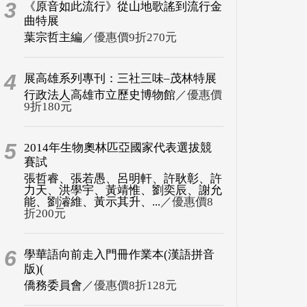
3
《原音如此流行》從山地歌謠到流行金
曲特展
葉宗哲主編
／優惠價9折270元
4
展高雄系列專刊：三社三味–茂林特展
行政法人高雄市立歷史博物館
／優惠價
9折180元
5
2014年生物奧林匹亞國家代表選拔競
賽試
張哲睿、張若愚、呂明軒、許耿彰、許
力天、洪學宇、黃靖惟、劉奕辰、謝允
能、劉濬維、黃示其升、...
／優惠價8
折200元
6
學華語向前走入門冊作業本(漢語拼音
版)(
僑務委員會
／優惠價8折128元