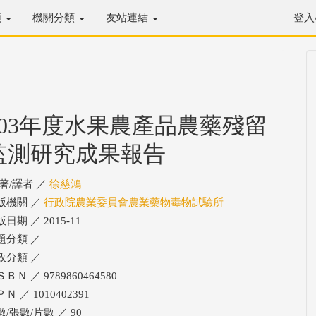
類
機關分類
友站連結
登入
103年度水果農產品農藥殘留
監測研究成果報告
/著/譯者 ／
徐慈鴻
版機關 ／
行政院農業委員會農業藥物毒物試驗所
日期 ／ 2015-11
題分類 ／
政分類 ／
ＢＮ ／ 9789860464580
Ｎ ／ 1010402391
數/張數/片數 ／ 90