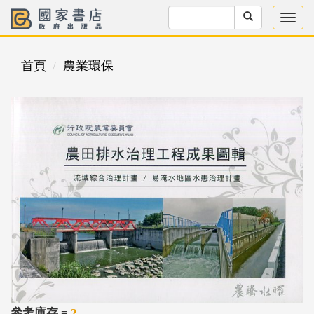
首頁
農業環保
參考庫存 =
2