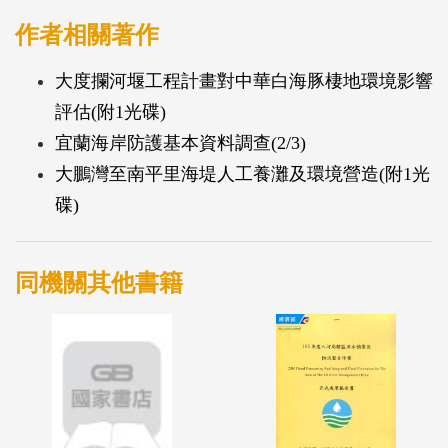
度約5.0公里。
作者相關著作
2005年至2013共八年間，平均灘線後退量約為
大度攔河堰工程計畫對中華白海豚棲地環境影響
31.52m，以安岐至嚨口海岸侵蝕較為嚴重。一維模式
評估(附1光碟)
配合二維數值風浪模式的冬夏季波場模擬結果進行灘
宜蘭海岸防護基本資料調查(2/3)
線變遷模擬，結果顯示本計畫區在僅考慮季節風浪的
大鵬灣至南平里海堤人工養灘及環境營造(附1光
作用下並不會有明顯的變化。
碟)
海岸防護規劃二方案：
(一)方案一：地工沙腸潛堤，以地工織布加工成圓周
4.3m、高度約0.8m、單條長度為50m，底床鋪設防掏
同機關其他書籍
刷織布。沿著古寧頭至嚨口海岸水深約-1m 處設置地
工沙腸，總長度約5,500公尺。初估之營造經費約
2,255萬元，每年維護費用約68萬元。
(二)方案二：地工沙腸潛堤配合人工養灘，地工沙腸
平面佈置位置如同方案一。初估之營造經費約4,675