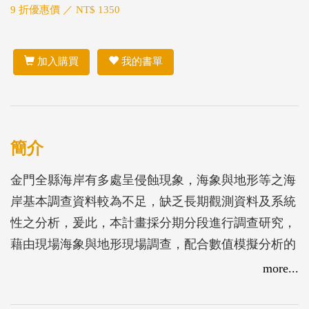
9 折優惠價 ／ NT$ 1350
加入購買
我的書單
簡介
金門全縣海岸有多處呈侵蝕現象，海象與地形等之海
岸基本調查資料較為不足，缺乏長期觀測資料及系統
性之分析，爰此，本計畫採分期分段進行調查研究，
藉由現場海象與地形現場調查，配合數值模擬分析的
方式，研擬各分段海岸之侵蝕防治策略方法，以期完
more...
成計畫區背景資料調查與海岸保護工作。
104年計畫區範圍為古寧頭至嚨口海岸段，海岸線長