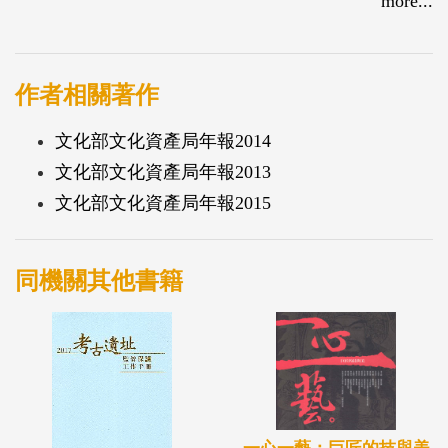
more...
的保存、維護、教育、推廣及研究等工作。
在這個值得標誌的時間點，文資局不僅是文化資產的
中央主機關，也是推動全國文化資產發展的火車頭。
作者相關著作
在眾人引頸期盼下，第一本《文化部文化資產局年
文化部文化資產局年報2014
報》即將出版，以文化資產保存整體發展、有形文化
文化部文化資產局年報2013
資產保存維護、無形文化資產保存維護及文化資產保
文化部文化資產局年報2015
存科學暨修復技術研發等四大面向，將2012年文資局
推動文化資產的具體成果，做了一次整體性的報告；
年報不僅可視為文資局年度工作的具體回顧，同時亦
同機關其他書籍
反映出全國文化資產在各個面向發展的亮點與火花。
保持文化資產的生命力需要不間斷的投注與支持，
2012年報是一個開端，未來將透過每一年的紀錄與回
顧，以長期、持續的方式，構築出文化資產發展的宏
觀面向，呈現出全國文化資產發展的趨勢；也期許年