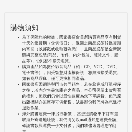
購物須知
為了保障您的權益，國家書店會員所購買商品享有到貨
十天的鑑賞期（含例假日）。退回之商品必須於鑑賞期
內寄回（以郵戳或收執聯為憑），且商品必須是全新狀
態與完整包裝(商品、附件、內外包裝、隨貨文件、贈
品等)，否則恕不接受退貨。
購買產品如為數位影音商品（如：CD、VCD、DVD、
電子書等），因受智慧財產權保護，恕無法接受退貨。
如有商品瑕疵，僅可更換相同產品。
國家書店因網路與門市共同銷售，若在您完成訂單程序
之後，若內含售盡無庫存之商品，本公司保留出貨與否
的權利，但我們仍會以最快速度為您下單調貨。但恐原
出版機關亦無庫存可供銷售，缺書部份我們將為您進行
退款作業。
海外購書運費一律另行報價 ，當您進購物車下訂單選
取海外寄送地址後，我們將另以mail通知您運費金額。
確認書款與運費一併支付後，我們將儘速處理您的訂
單。