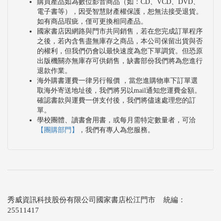
購買產品如為數位影音商品（如：CD、VCD、DVD、
電子書等），因受智慧財產權保護，恕無法接受退貨。
如有商品瑕疵，僅可更換相同產品。
國家書店因網路與門市共同銷售，若在您完成訂單程序
之後，若內含售盡無庫存之商品，本公司保留出貨與否
的權利，但我們仍會以最快速度為您下單調貨。但恐原
出版機關亦無庫存可供銷售，缺書部份我們將為您進行
退款作業。
海外購書運費一律另行報價 ，當您進購物車下訂單選
取海外寄送地址後，我們將另以mail通知您運費金額。
確認書款與運費一併支付後，我們將儘速處理您的訂
單。
學校團體、讀書會用書，或每月需特定數量者，可洽
【團購部門】
，我們有專人為您服務。
秀威資訊科技股份有限公司國家書店松江門市 統編：
25511417