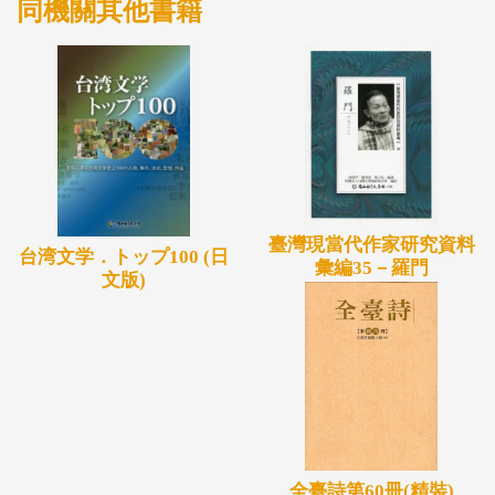
同機關其他書籍
臺灣現當代作家研究資料
台湾文学．トップ100 (日
彙編35－羅門
文版)
全臺詩第60冊(精裝)