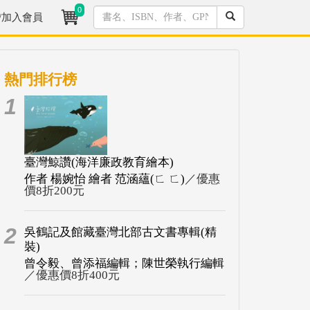
0
/加入會員
熱門排行榜
1
臺灣鯨讚(海洋廉政教育繪本)
作者 楊婉怡 繪者 范涵蘊(ㄈ ㄈ)
／優惠
價8折200元
2
吳鶴記及館藏臺灣北部古文書專輯(精
裝)
曾令毅、曾添福編輯；陳世榮執行編輯
／優惠價8折400元