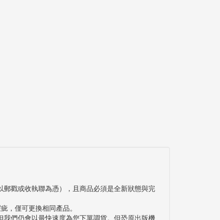
以郵戳或收執聯為憑），且商品必須是全新狀態與完
瑕疵，僅可更換相同產品。
但我們仍會以最快速度為您下單調貨。但恐原出版機