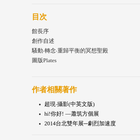
目次
館長序
創作自述
騷動‧轉念‧重歸平衡的冥想聖殿
圖版Plates
作者相關著作
超現‧攝影(中英文版)
hi!你好! —蕭筑方個展
2014台北雙年展─劇烈加速度