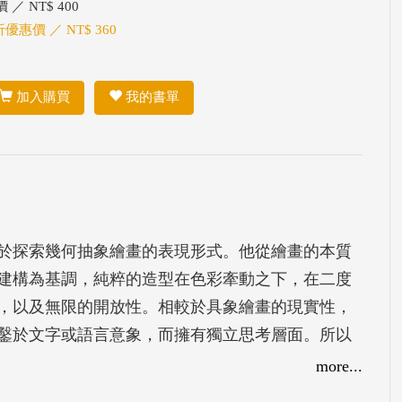
 ／ NT$ 400
折優惠價 ／ NT$ 360
加入購買
我的書單
於探索幾何抽象繪畫的表現形式。他從繪畫的本質
建構為基調，純粹的造型在色彩牽動之下，在二度
，以及無限的開放性。相較於具象繪畫的現實性，
鑿於文字或語言意象，而擁有獨立思考層面。所以
，不具強制性，觀者不必拘泥於其字面文意。他強
more...
。