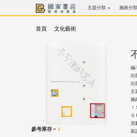
主題分類
施政分
首頁
文化藝術
編
出
出版
主
施
ＩＳ
ＧＰ
頁
參考庫存 =
3
裝