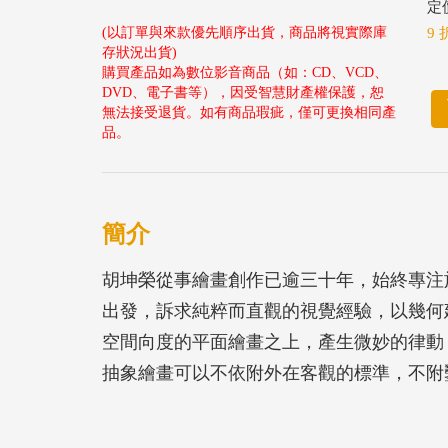
定價
(以訂單與來款優先順序出貨，商品將視實際庫
9 
存狀況出貨)
購買產品如為數位影音商品（如：CD、VCD、
DVD、電子書等），因受智慧財產權保護，恕
無法接受退貨。如有商品瑕疵，僅可更換相同產
品。
簡介
胡坤榮從事繪畫創作已逾三十年，始終專注
出發，訴求純粹而直觀的視覺經驗，以幾何
空間向度的平面繪畫之上，產生微妙的律動
抽象繪畫可以不依附外在客觀的標準，不附
對胡坤榮來說，畫作的題名都只是權宜之舉
調，藝術家與觀者的溝通不需要受現實拘束