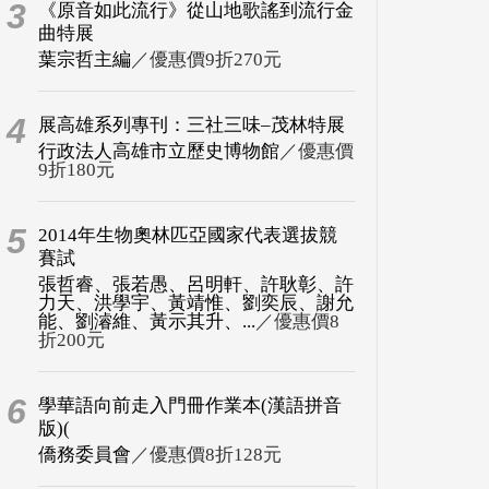
3
《原音如此流行》從山地歌謠到流行金
曲特展
葉宗哲主編
／優惠價9折270元
4
展高雄系列專刊：三社三味–茂林特展
行政法人高雄市立歷史博物館
／優惠價
9折180元
5
2014年生物奧林匹亞國家代表選拔競
賽試
張哲睿、張若愚、呂明軒、許耿彰、許
力天、洪學宇、黃靖惟、劉奕辰、謝允
能、劉濬維、黃示其升、...
／優惠價8
折200元
6
學華語向前走入門冊作業本(漢語拼音
版)(
僑務委員會
／優惠價8折128元