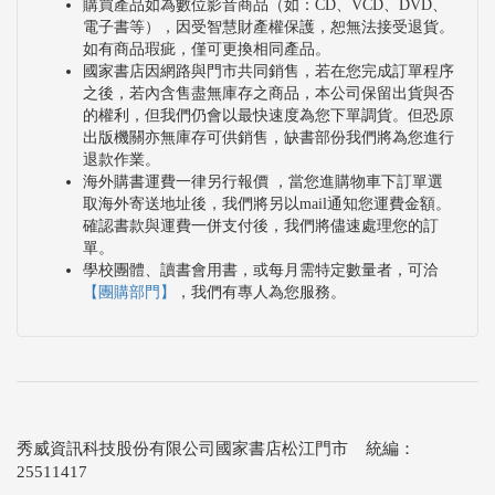
購買產品如為數位影音商品（如：CD、VCD、DVD、
電子書等），因受智慧財產權保護，恕無法接受退貨。
如有商品瑕疵，僅可更換相同產品。
國家書店因網路與門市共同銷售，若在您完成訂單程序
之後，若內含售盡無庫存之商品，本公司保留出貨與否
的權利，但我們仍會以最快速度為您下單調貨。但恐原
出版機關亦無庫存可供銷售，缺書部份我們將為您進行
退款作業。
海外購書運費一律另行報價 ，當您進購物車下訂單選
取海外寄送地址後，我們將另以mail通知您運費金額。
確認書款與運費一併支付後，我們將儘速處理您的訂
單。
學校團體、讀書會用書，或每月需特定數量者，可洽
【團購部門】
，我們有專人為您服務。
秀威資訊科技股份有限公司國家書店松江門市 統編：
25511417