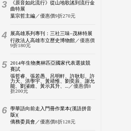
3
《原音如此流行》從山地歌謠到流行金
曲特展
葉宗哲主編
／優惠價9折270元
4
展高雄系列專刊：三社三味–茂林特展
行政法人高雄市立歷史博物館
／優惠價
9折180元
5
2014年生物奧林匹亞國家代表選拔競
賽試
張哲睿、張若愚、呂明軒、許耿彰、許
力天、洪學宇、黃靖惟、劉奕辰、謝允
能、劉濬維、黃示其升、...
／優惠價8
折200元
6
學華語向前走入門冊作業本(漢語拼音
版)(
僑務委員會
／優惠價8折128元