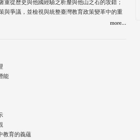
著重從歷史與他國經驗之析釐與他山之石的攻錯；
策與爭議，並檢視與統整臺灣教育政策變革中的重
品質與學生輔導需落實以學生為中心、學生參與，
more...
理
潛能
示
觀
中教育的義蘊