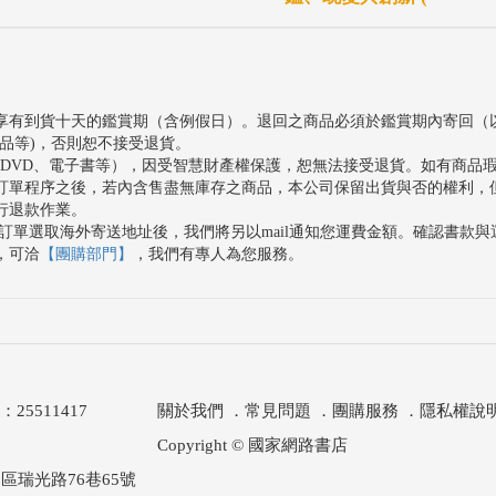
享有到貨十天的鑑賞期（含例假日）。退回之商品必須於鑑賞期內寄回（
品等)，否則恕不接受退貨。
、DVD、電子書等），因受智慧財產權保護，恕無法接受退貨。如有商品
訂單程序之後，若內含售盡無庫存之商品，本公司保留出貨與否的權利，
行退款作業。
訂單選取海外寄送地址後，我們將另以mail通知您運費金額。確認書款
，可洽
【團購部門】
，我們有專人為您服務。
511417
關於我們
．
常見問題
．
團購服務
．
隱私權說
Copyright © 國家網路書店
區瑞光路76巷65號