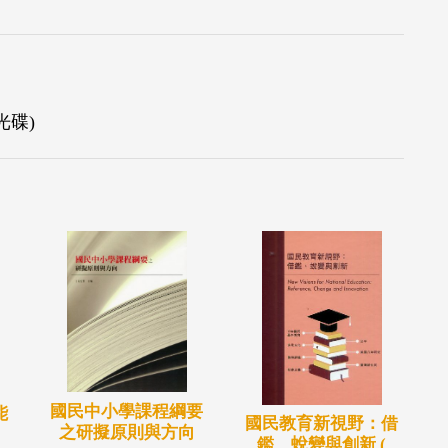
光碟)
國民中小學課程綱要
能
國民教育新視野：借
之研擬原則與方向
鑑、蛻變與創新 (