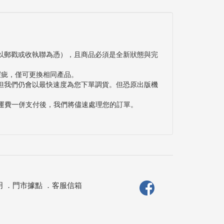
以郵戳或收執聯為憑），且商品必須是全新狀態與完
瑕疵，僅可更換相同產品。
但我們仍會以最快速度為您下單調貨。但恐原出版機
與運費一併支付後，我們將儘速處理您的訂單。
明
．
門市據點
．
客服信箱