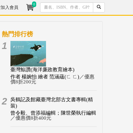
0
/加入會員
熱門排行榜
1
臺灣鯨讚(海洋廉政教育繪本)
作者 楊婉怡 繪者 范涵蘊(ㄈ ㄈ)
／優惠
價8折200元
2
吳鶴記及館藏臺灣北部古文書專輯(精
裝)
曾令毅、曾添福編輯；陳世榮執行編輯
／優惠價8折400元