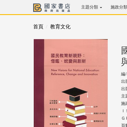
主題分類
施政分
首頁
教育文化
編
出
出版
主
施
ＩＳ
ＧＰ
頁數