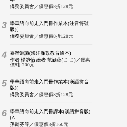
僑務委員會
／優惠價8折128元
3
學華語向前走入門冊作業本(注音符號
版)(
僑務委員會
／優惠價8折128元
4
臺灣鯨讚(海洋廉政教育繪本)
作者 楊婉怡 繪者 范涵蘊(ㄈ ㄈ)
／優惠
價8折200元
5
學華語向前走入門冊作業本(漢語拼音
版)(
僑務委員會
／優惠價8折128元
6
學華語向前走入門冊課本(漢語拼音版)
(A
孫懿芬等
／優惠價8折160元