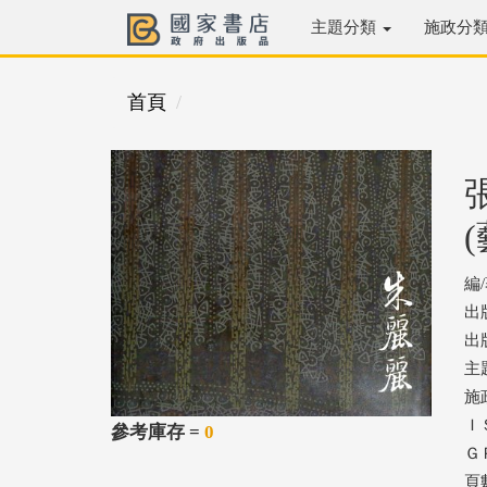
主題分類
施政分
首頁
編
出
出版
主
施
ＩＳ
參考庫存 =
0
ＧＰ
頁