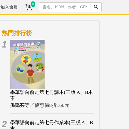
0
/加入會員
熱門排行榜
1
學華語向前走第七冊課本(三版,A、B本
不
孫懿芬等
／優惠價8折160元
2
學華語向前走第七冊作業本(三版,A、B
本