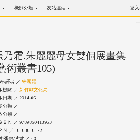
類
機關分類
友站連結
登入
張乃霜.朱麗麗母女雙個展畫集
(藝術叢書105)
/著/譯者 ／
朱麗麗
版機關 ／
新竹縣文化局
日期 ／ 2014-06
題分類 ／
政分類 ／
ＢＮ ／ 9789860413953
Ｎ ／ 10103010172
數/張數/片數 ／ 60