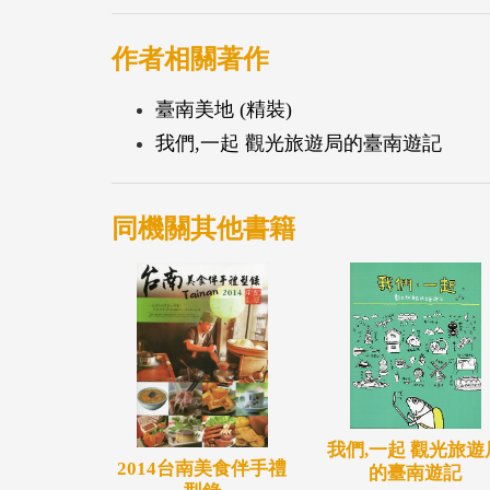
悅，四季城市鄉鎮景觀的美麗。自然、土地
作者相關著作
精采的臺南故事，繽紛的臺南印象，花再多
臺南美地 (精裝)
別將1萬6千張完整呈現臺南精彩的照片節
我們,一起 觀光旅遊局的臺南遊記
等特色構築捕光耀景、風染城顏、捉食富饒
縮成「臺南美地」攝影專輯，展開本書的同
同機關其他書籍
我們,一起 觀光旅遊
2014台南美食伴手禮
的臺南遊記