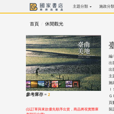
主題分類
施政分
首頁
休閒觀光
編
出
出版
主
施
ＩＳ
參考庫存 =
2
ＧＰ
頁數
裝
(以訂單與來款優先順序出貨，商品將視實際庫