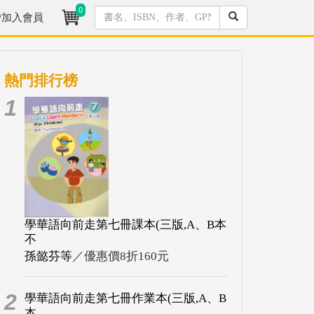
0
/加入會員
熱門排行榜
1
學華語向前走第七冊課本(三版,A、B本
不
孫懿芬等
／優惠價8折160元
2
學華語向前走第七冊作業本(三版,A、B
本