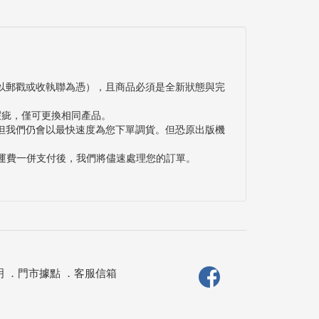
以郵戳或收執聯為憑），且商品必須是全新狀態與完
瑕疵，僅可更換相同產品。
但我們仍會以最快速度為您下單調貨。但恐原出版機
與運費一併支付後，我們將儘速處理您的訂單。
明
．
門市據點
．
客服信箱