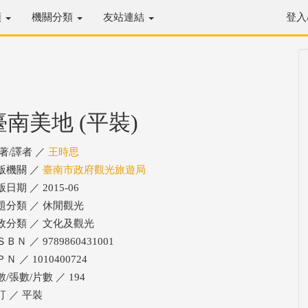
類
機關分類
友站連結
登入
臺南美地 (平裝)
/著/譯者 ／
王時思
版機關 ／
臺南市政府觀光旅遊局
日期 ／ 2015-06
題分類 ／ 休閒觀光
政分類 ／ 文化及觀光
ＢＮ ／ 9789860431001
Ｎ ／ 1010400724
/張數/片數 ／ 194
訂 ／ 平裝