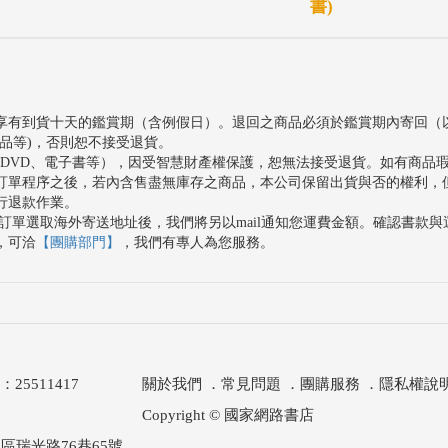
書)
享有到貨十天的鑑賞期（含例假日）。退回之商品必須於鑑賞期內寄回（
品等)，否則恕不接受退貨。
、DVD、電子書等），因受智慧財產權保護，恕無法接受退貨。如有商品
訂單程序之後，若內含售盡無庫存之商品，本公司保留出貨與否的權利，
行退款作業。
訂單選取海外寄送地址後，我們將另以mail通知您運費金額。確認書款
，可洽
【團購部門】
，我們有專人為您服務。
511417
關於我們
．
常見問題
．
團購服務
．
隱私權說
Copyright © 國家網路書店
區瑞光路76巷65號