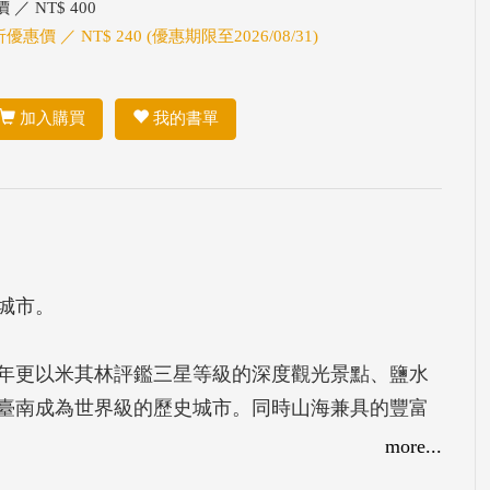
 ／ NT$ 400
折優惠價 ／ NT$ 240 (優惠期限至2026/08/31)
加入購買
我的書單
城市。
年更以米其林評鑑三星等級的深度觀光景點、鹽水
臺南成為世界級的歷史城市。同時山海兼具的豐富
，許多電影來到這裡取景，飛越了臺南濱海扇形鹽
more...
頭水庫背後動人的臺灣歷史；記錄了農漁豐收的喜