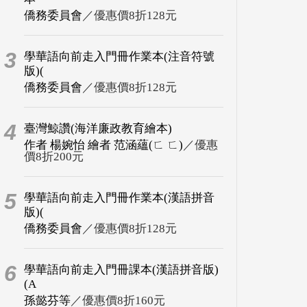
僑務委員會
／優惠價8折128元
3
學華語向前走入門冊作業本(注音符號
版)(
僑務委員會
／優惠價8折128元
4
臺灣鯨讚(海洋廉政教育繪本)
作者 楊婉怡 繪者 范涵蘊(ㄈ ㄈ)
／優惠
價8折200元
5
學華語向前走入門冊作業本(漢語拼音
版)(
僑務委員會
／優惠價8折128元
6
學華語向前走入門冊課本(漢語拼音版)
(A
孫懿芬等
／優惠價8折160元