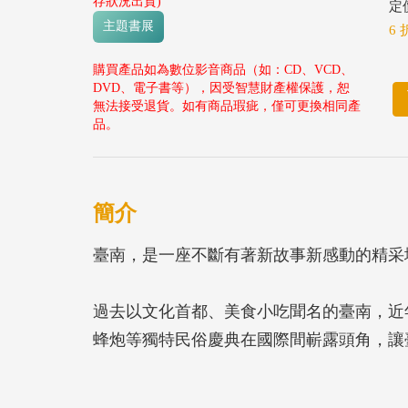
存狀況出貨)
定價
主題書展
6 
購買產品如為數位影音商品（如：CD、VCD、
DVD、電子書等），因受智慧財產權保護，恕
無法接受退貨。如有商品瑕疵，僅可更換相同產
品。
簡介
臺南，是一座不斷有著新故事新感動的精采
過去以文化首都、美食小吃聞名的臺南，近
蜂炮等獨特民俗慶典在國際間嶄露頭角，讓
景觀，更讓許多人看見這裡豐富的生態地景
田、潟湖濕地生態；留住了嘉南大圳、烏山