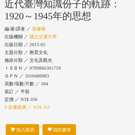
近代臺灣知識份子的軌跡：
1920～1945年的思想
編/著/譯者 ／
張修愼
出版機關 ／
國立交通大學
出版日期 ／ 2015-05
主題分類 ／ 教育文化
施政分類 ／ 文化及觀光
ＩＳＢＮ ／ 9789866301759
ＧＰＮ ／ 1010400083
頁數/張數/片數 ／ 304
裝訂 ／ 平裝
定價 ／ NT$ 350
9 折優惠價 ／ NT$ 315
加入購買
我的書單