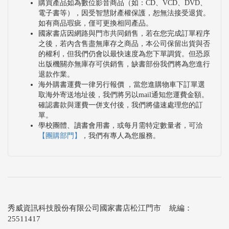
購買產品如為數位影音商品（如：CD、VCD、DVD、
電子書等），因受智慧財產權保護，恕無法接受退貨。
如有商品瑕疵，僅可更換相同產品。
國家書店因網路與門市共同銷售，若在您完成訂單程序
之後，若內含售盡無庫存之商品，本公司保留出貨與否
的權利，但我們仍會以最快速度為您下單調貨。但恐原
出版機關亦無庫存可供銷售，缺書部份我們將為您進行
退款作業。
海外購書運費一律另行報價 ，當您進購物車下訂單選
取海外寄送地址後，我們將另以mail通知您運費金額。
確認書款與運費一併支付後，我們將儘速處理您的訂
單。
學校團體、讀書會用書，或每月需特定數量者，可洽
【團購部門】
，我們有專人為您服務。
秀威資訊科技股份有限公司國家書店松江門市 統編：
25511417