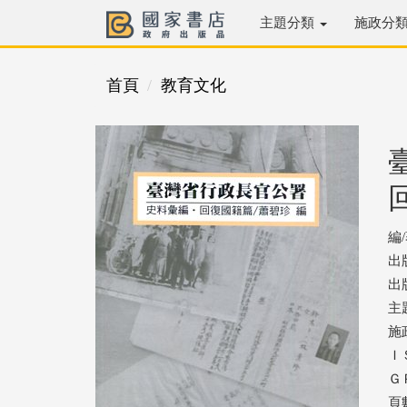
主題分類
施政分
首頁
教育文化
編
出
出版
主
施
ＩＳ
ＧＰ
頁數