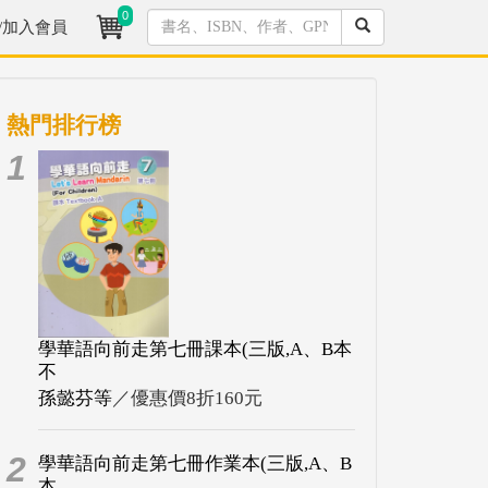
0
/加入會員
熱門排行榜
1
學華語向前走第七冊課本(三版,A、B本
不
孫懿芬等
／優惠價8折160元
2
學華語向前走第七冊作業本(三版,A、B
本