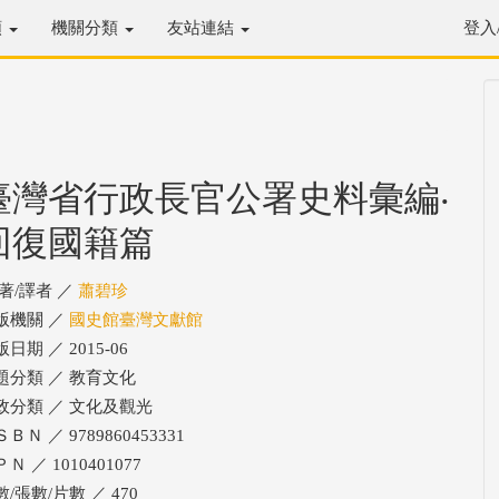
類
機關分類
友站連結
登入
臺灣省行政長官公署史料彙編‧
回復國籍篇
/著/譯者 ／
蕭碧珍
版機關 ／
國史館臺灣文獻館
日期 ／ 2015-06
題分類 ／ 教育文化
政分類 ／ 文化及觀光
ＢＮ ／ 9789860453331
Ｎ ／ 1010401077
/張數/片數 ／ 470