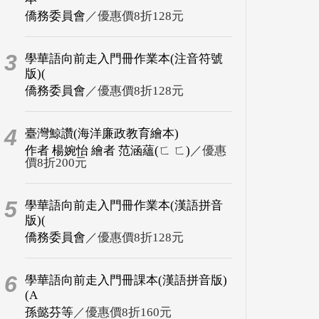
僑務委員會
／優惠價8折128元
3
學華語向前走入門冊作業本(注音符號
版)(
僑務委員會
／優惠價8折128元
4
臺灣鯨讚(海洋廉政教育繪本)
作者 楊婉怡 繪者 范涵蘊(ㄈ ㄈ)
／優惠
價8折200元
5
學華語向前走入門冊作業本(漢語拼音
版)(
僑務委員會
／優惠價8折128元
6
學華語向前走入門冊課本(漢語拼音版)
(A
孫懿芬等
／優惠價8折160元