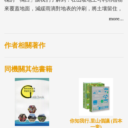
來覆蓋地面，減緩雨滴對地表的沖刷，將土壤留住，
也能增加雨水的滲透、涵養水源及保護土壤。但面對
more...
極端氣候之強降雨，已超過一般植生法所能負荷，尚
需輔以如梳子壩等各種水土保持設施，及時發揮功
能，才能為居民保護家園，減少天然災害的危害。漂
作者相關著作
流木的心路歷程，點出了水土保持的基本精神與工作
要領。
同機關其他書籍
你知我行.里山倡議 (四本
一套)