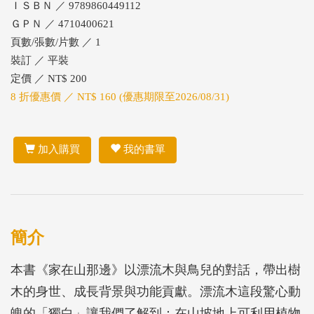
ＩＳＢＮ ／ 9789860449112
ＧＰＮ ／ 4710400621
頁數/張數/片數 ／ 1
裝訂 ／ 平裝
定價 ／ NT$ 200
8 折優惠價 ／ NT$ 160 (優惠期限至2026/08/31)
加入購買
我的書單
簡介
本書《家在山那邊》以漂流木與鳥兒的對話，帶出樹
木的身世、成長背景與功能貢獻。漂流木這段驚心動
魄的「獨白」讓我們了解到：在山坡地上可利用植物