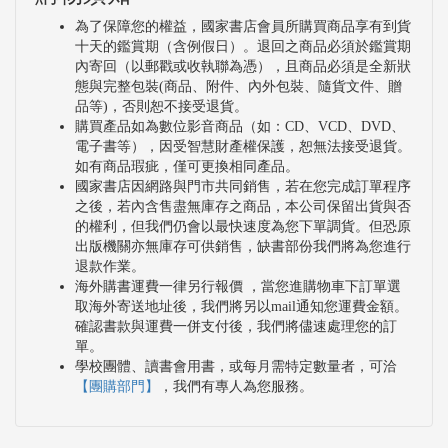
為了保障您的權益，國家書店會員所購買商品享有到貨
十天的鑑賞期（含例假日）。退回之商品必須於鑑賞期
內寄回（以郵戳或收執聯為憑），且商品必須是全新狀
態與完整包裝(商品、附件、內外包裝、隨貨文件、贈
品等)，否則恕不接受退貨。
購買產品如為數位影音商品（如：CD、VCD、DVD、
電子書等），因受智慧財產權保護，恕無法接受退貨。
如有商品瑕疵，僅可更換相同產品。
國家書店因網路與門市共同銷售，若在您完成訂單程序
之後，若內含售盡無庫存之商品，本公司保留出貨與否
的權利，但我們仍會以最快速度為您下單調貨。但恐原
出版機關亦無庫存可供銷售，缺書部份我們將為您進行
退款作業。
海外購書運費一律另行報價 ，當您進購物車下訂單選
取海外寄送地址後，我們將另以mail通知您運費金額。
確認書款與運費一併支付後，我們將儘速處理您的訂
單。
學校團體、讀書會用書，或每月需特定數量者，可洽
【團購部門】
，我們有專人為您服務。