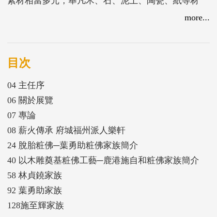
素材相當多元，舉凡木、石、泥土、陶瓷、紙等材
質，皆可以製作神像，但要以木雕及泥塑為最大宗，
more...
如《安平縣雜記》記載：「塑佛匠，或用木雕，或以
泥塑，務在能肖其像。」 神像既為信仰中具體的心
靈寄託對象，因此在製作時最重要的就是「敬神如神
目次
在」；無論選料、尺寸、製作時辰及過程，粧佛師傅
04 主任序
皆須秉持虔心與巧技，藉由刻劃不同神祇的職掌、身
06 關於展覽
分與性情，化為一尊尊或莊嚴、或威奮、或慈藹、或
07 專論
厲猛、或駭怖的法相。 本系列特展以「工藝傳家」
08 薪火傳承 府城福州派人樂軒
為題，呈現臺灣傳統工藝中家族薪傳之面向，其中既
24 脫胎粧佛─葉勇助粧佛家族簡介
有師門朝夕相處所醞釀的深刻技藝交流，亦有世代綿
40 以木雕奠基粧佛工藝─鹿港施自和粧佛家族簡介
延的濃厚親情與使命。此次即以粧佛工藝為主題，帶
58 林貞鐃家族
您一同認識臺南林貞鐃家族、臺中葉勇助家族及鹿港
92 葉勇助家族
施至輝三個工藝世家，其中的動人篇章！
128施至輝家族