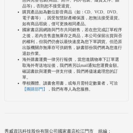
態與完整包裝(商品、附件、內外包裝、隨貨文件、贈
品等)，否則恕不接受退貨。
購買產品如為數位影音商品（如：CD、VCD、DVD、
電子書等），因受智慧財產權保護，恕無法接受退貨。
如有商品瑕疵，僅可更換相同產品。
國家書店因網路與門市共同銷售，若在您完成訂單程序
之後，若內含售盡無庫存之商品，本公司保留出貨與否
的權利，但我們仍會以最快速度為您下單調貨。但恐原
出版機關亦無庫存可供銷售，缺書部份我們將為您進行
退款作業。
海外購書運費一律另行報價 ，當您進購物車下訂單選
取海外寄送地址後，我們將另以mail通知您運費金額。
確認書款與運費一併支付後，我們將儘速處理您的訂
單。
學校團體、讀書會用書，或每月需特定數量者，可洽
【團購部門】
，我們有專人為您服務。
秀威資訊科技股份有限公司國家書店松江門市 統編：