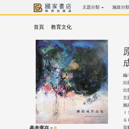
主題分類
施政分
首頁
教育文化
編
出
出版
主
施
ＩＳ
ＧＰ
參考庫存 =
0
頁