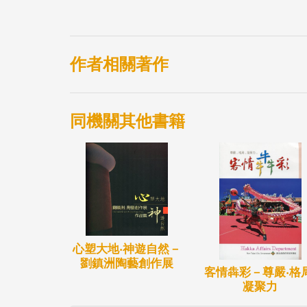
作者相關著作
同機關其他書籍
心塑大地‧神遊自然－
劉鎮洲陶藝創作展
客情犇彩－尊嚴‧格局
凝聚力