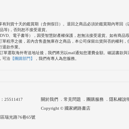
享有到貨十天的鑑賞期（含例假日）。退回之商品必須於鑑賞期內寄回（
品等)，否則恕不接受退貨。
、DVD、電子書等），因受智慧財產權保護，恕無法接受退貨。如有商品
訂單程序之後，若內含售盡無庫存之商品，本公司保留出貨與否的權利，
行退款作業。
訂單選取海外寄送地址後，我們將另以mail通知您運費金額。確認書款
，可洽
【團購部門】
，我們有專人為您服務。
511417
關於我們
．
常見問題
．
團購服務
．
隱私權說
Copyright © 國家網路書店
區瑞光路76巷65號