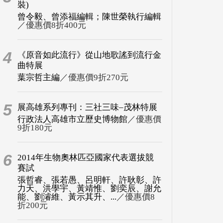
裝)
曾令毅、曾添福編輯；陳世榮執行編輯
／優惠價8折400元
4
《原音如此流行》從山地歌謠到流行金
曲特展
葉宗哲主編
／優惠價9折270元
5
展高雄系列專刊：三社三味–茂林特展
行政法人高雄市立歷史博物館
／優惠價
9折180元
6
2014年生物奧林匹亞國家代表選拔競
賽試
張哲睿、張若愚、呂明軒、許耿彰、許
力天、洪學宇、黃靖惟、劉奕辰、謝允
能、劉濬維、黃示其升、...
／優惠價8
折200元