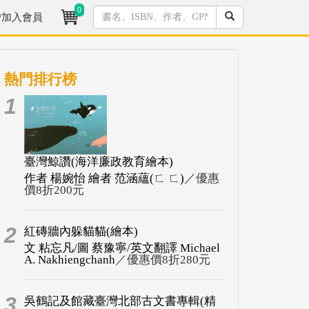
0
/加入會員
熱門排行榜
1
臺灣鯨讚(海洋廉政教育繪本)
作者 楊婉怡 繪者 范涵蘊(ㄈ ㄈ)
／優惠
價8折200元
2
紅磚牆內躲貓貓(繪本)
文 粘忘凡/圖 蔡豫寧/英文翻譯 Michael
A. Nakhiengchanh
／優惠價8折280元
3
吳鶴記及館藏臺灣北部古文書專輯(精