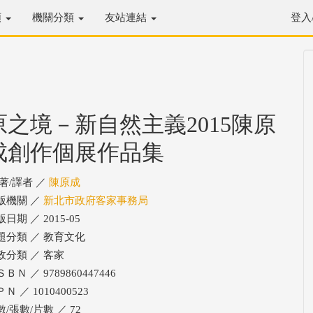
類
機關分類
友站連結
登入
原之境－新自然主義2015陳原
成創作個展作品集
/著/譯者 ／
陳原成
版機關 ／
新北市政府客家事務局
日期 ／ 2015-05
題分類 ／ 教育文化
政分類 ／ 客家
ＢＮ ／ 9789860447446
Ｎ ／ 1010400523
數/張數/片數 ／ 72