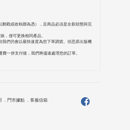
以郵戳或收執聯為憑），且商品必須是全新狀態與完
瑕疵，僅可更換相同產品。
但我們仍會以最快速度為您下單調貨。但恐原出版機
與運費一併支付後，我們將儘速處理您的訂單。
明
．
門市據點
．
客服信箱