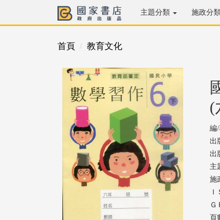
主題分類
施政分
首頁
教育文化
(
編
出
出版
主
施
ＩＳ
ＧＰ
頁