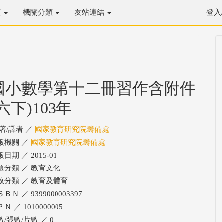
類
機關分類
友站連結
登入
國小數學第十二冊習作含附件
六下)103年
/著/譯者 ／
國家教育研究院籌備處
版機關 ／
國家教育研究院籌備處
日期 ／ 2015-01
題分類 ／ 教育文化
政分類 ／ 教育及體育
ＢＮ ／ 9399000003397
Ｎ ／ 1010000005
數/張數/片數 ／ 0