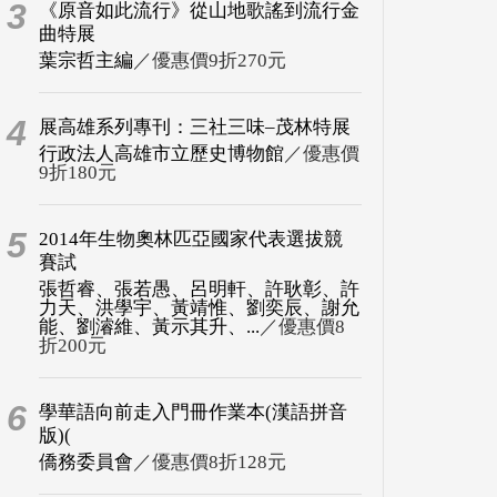
3
《原音如此流行》從山地歌謠到流行金
曲特展
葉宗哲主編
／優惠價9折270元
4
展高雄系列專刊：三社三味–茂林特展
行政法人高雄市立歷史博物館
／優惠價
9折180元
5
2014年生物奧林匹亞國家代表選拔競
賽試
張哲睿、張若愚、呂明軒、許耿彰、許
力天、洪學宇、黃靖惟、劉奕辰、謝允
能、劉濬維、黃示其升、...
／優惠價8
折200元
6
學華語向前走入門冊作業本(漢語拼音
版)(
僑務委員會
／優惠價8折128元