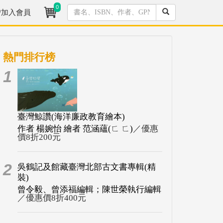
0
/加入會員
熱門排行榜
1
臺灣鯨讚(海洋廉政教育繪本)
作者 楊婉怡 繪者 范涵蘊(ㄈ ㄈ)
／優惠
價8折200元
2
吳鶴記及館藏臺灣北部古文書專輯(精
裝)
曾令毅、曾添福編輯；陳世榮執行編輯
／優惠價8折400元