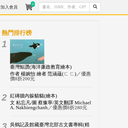
0
/加入會員
熱門排行榜
1
臺灣鯨讚(海洋廉政教育繪本)
作者 楊婉怡 繪者 范涵蘊(ㄈ ㄈ)
／優惠
價8折200元
2
紅磚牆內躲貓貓(繪本)
文 粘忘凡/圖 蔡豫寧/英文翻譯 Michael
A. Nakhiengchanh
／優惠價8折280元
3
吳鶴記及館藏臺灣北部古文書專輯(精