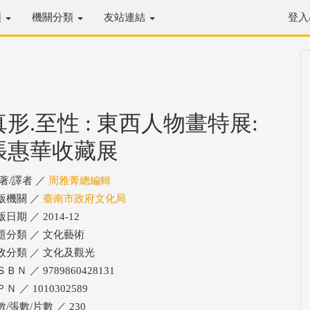
類
機關分類
友站連結
登入
真形.至性 : 東西人物畫特展:
張惠華收藏展
/著/譯者 ／
周雅菁總編輯
版機關 ／
臺南市政府文化局
日期 ／ 2014-12
題分類 ／ 文化藝術
政分類 ／ 文化及觀光
ＢＮ ／ 9789860428131
Ｎ ／ 1010302589
/張數/片數 ／ 230