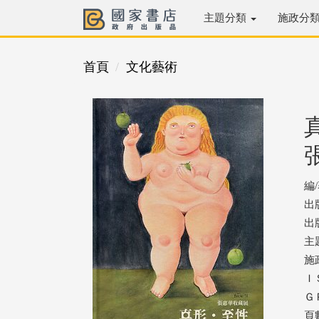
主題分類
施政分
首頁
文化藝術
編
出
出版
主
施
ＩＳ
ＧＰ
頁數