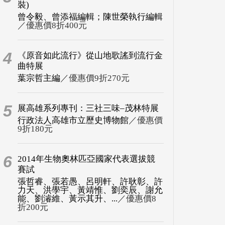
裝)
曾令毅、曾添福編輯；陳世榮執行編輯
／優惠價8折400元
4
《原音如此流行》從山地歌謠到流行金
曲特展
葉宗哲主編
／優惠價9折270元
5
展高雄系列專刊：三社三味–茂林特展
行政法人高雄市立歷史博物館
／優惠價
9折180元
6
2014年生物奧林匹亞國家代表選拔競
賽試
張哲睿、張若愚、呂明軒、許耿彰、許
力天、洪學宇、黃靖惟、劉奕辰、謝允
能、劉濬維、黃示其升、...
／優惠價8
折200元