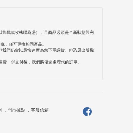
以郵戳或收執聯為憑），且商品必須是全新狀態與完
瑕疵，僅可更換相同產品。
但我們仍會以最快速度為您下單調貨。但恐原出版機
與運費一併支付後，我們將儘速處理您的訂單。
明
．
門市據點
．
客服信箱