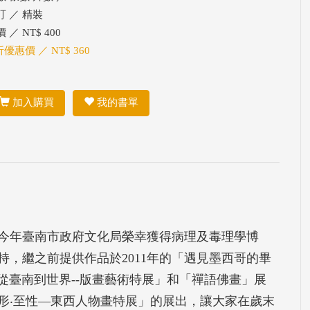
訂 ／ 精裝
 ／ NT$ 400
折優惠價 ／ NT$ 360
加入購買
我的書單
今年臺南市政府文化局榮幸獲得病理及毒理學博
，繼之前提供作品於2011年的「遇見墨西哥的畢
的「從臺南到世界--版畫藝術特展」和「禪語佛畫」展
形‧至性—東西人物畫特展」的展出，讓大家在歲末