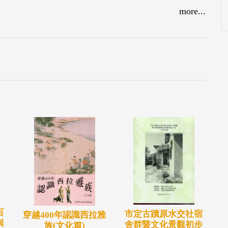
好的一年，及開拓台南市藝展覽新視界。
more...
百
市定古蹟原水交社宿
穿越400年認識西拉雅
與
舍群暨文化景觀初步
族(文化篇)