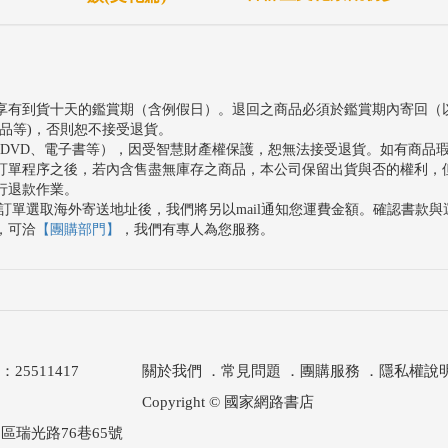
享有到貨十天的鑑賞期（含例假日）。退回之商品必須於鑑賞期內寄回（
品等)，否則恕不接受退貨。
、DVD、電子書等），因受智慧財產權保護，恕無法接受退貨。如有商品
訂單程序之後，若內含售盡無庫存之商品，本公司保留出貨與否的權利，
行退款作業。
訂單選取海外寄送地址後，我們將另以mail通知您運費金額。確認書款
，可洽
【團購部門】
，我們有專人為您服務。
511417
關於我們
．
常見問題
．
團購服務
．
隱私權說
Copyright © 國家網路書店
區瑞光路76巷65號