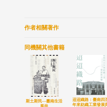
將至的時光滿載著豐富的藝術美感迎接更美
作者相關著作
同機關其他書籍
迢迢織路：臺南四
斯土斯民—臺南生活
年來紡織工業發展
風尚