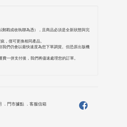
以郵戳或收執聯為憑），且商品必須是全新狀態與完
瑕疵，僅可更換相同產品。
但我們仍會以最快速度為您下單調貨。但恐原出版機
與運費一併支付後，我們將儘速處理您的訂單。
明
．
門市據點
．
客服信箱