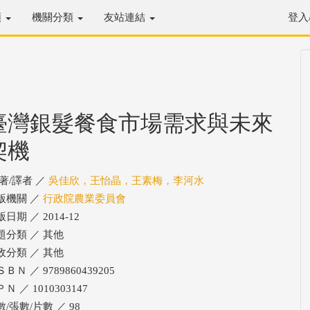
類
機關分類
友站連結
登入
臺灣銀髮餐食市場需求與未來
契機
/著/譯者 ／
吳佳欣，王怡晶，王素梅，李河水
版機關 ／
行政院農業委員會
日期 ／ 2014-12
題分類 ／ 其他
政分類 ／ 其他
ＢＮ ／ 9789860439205
Ｎ ／ 1010303147
數/張數/片數 ／ 98