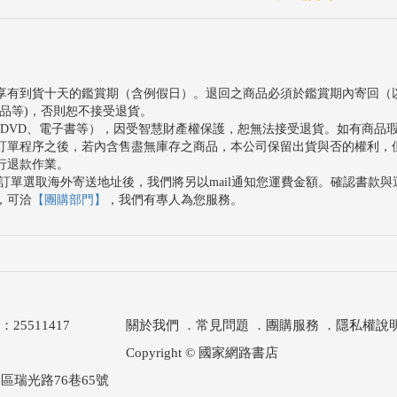
享有到貨十天的鑑賞期（含例假日）。退回之商品必須於鑑賞期內寄回（
品等)，否則恕不接受退貨。
、DVD、電子書等），因受智慧財產權保護，恕無法接受退貨。如有商品
訂單程序之後，若內含售盡無庫存之商品，本公司保留出貨與否的權利，
行退款作業。
訂單選取海外寄送地址後，我們將另以mail通知您運費金額。確認書款
，可洽
【團購部門】
，我們有專人為您服務。
511417
關於我們
．
常見問題
．
團購服務
．
隱私權說
Copyright © 國家網路書店
區瑞光路76巷65號