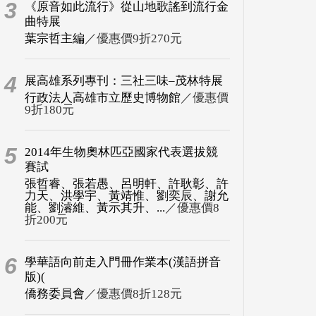
3
《原音如此流行》從山地歌謠到流行金
曲特展
葉宗哲主編
／優惠價9折270元
4
展高雄系列專刊：三社三味–茂林特展
行政法人高雄市立歷史博物館
／優惠價
9折180元
5
2014年生物奧林匹亞國家代表選拔競
賽試
張哲睿、張若愚、呂明軒、許耿彰、許
力天、洪學宇、黃靖惟、劉奕辰、謝允
能、劉濬維、黃示其升、...
／優惠價8
折200元
6
學華語向前走入門冊作業本(漢語拼音
版)(
僑務委員會
／優惠價8折128元