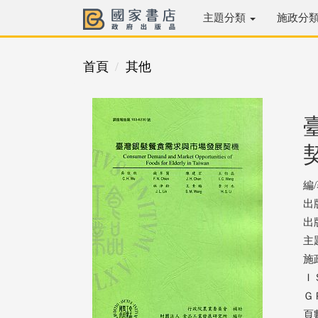
主題分類
施政分
首頁
其他
編
出
出版
主
施
ＩＳ
ＧＰ
頁