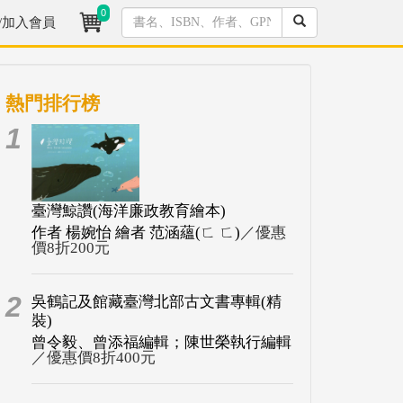
0
/加入會員
熱門排行榜
1
臺灣鯨讚(海洋廉政教育繪本)
作者 楊婉怡 繪者 范涵蘊(ㄈ ㄈ)
／優惠
價8折200元
2
吳鶴記及館藏臺灣北部古文書專輯(精
裝)
曾令毅、曾添福編輯；陳世榮執行編輯
／優惠價8折400元