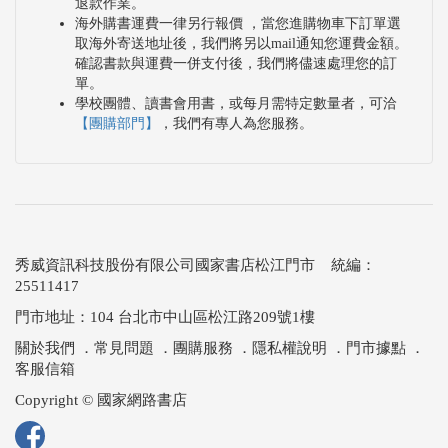
退款作業。
海外購書運費一律另行報價 ，當您進購物車下訂單選
取海外寄送地址後，我們將另以mail通知您運費金額。
確認書款與運費一併支付後，我們將儘速處理您的訂
單。
學校團體、讀書會用書，或每月需特定數量者，可洽
【團購部門】
，我們有專人為您服務。
秀威資訊科技股份有限公司國家書店松江門市 統編：
25511417
門市地址：104 台北市中山區松江路209號1樓
關於我們
．
常見問題
．
團購服務
．
隱私權說明
．
門市據點
．
客服信箱
Copyright © 國家網路書店