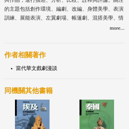
的主題包括創作環境、編劇、改編、身體美學、表演
訓練、展能表演、左翼劇場、帳篷劇、混搭美學、情
感結構、戲劇空間、語言╱精神分析、懷舊文化等，
more...
企圖從情境化與癥狀式的解析，將臺灣當代劇場置放
在政治、社會、歷史與文化脈絡中閱讀；所論及的劇
團與創作者則包括王墨林、鍾喬、金枝演社、李國
作者相關著作
修、吳念真、賴聲川、黎煥雄、汪其楣等。書中結合
當代華文戲劇漫談
了作者多年來看戲、訪談、田野、評論、閱讀、教
學、思索的研究心得，可做為看待臺灣當代劇場發展
現況的一種方法。
同機關其他書籍