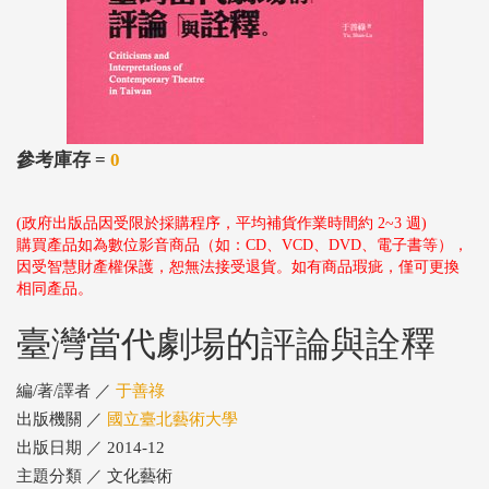
參考庫存 =
0
(政府出版品因受限於採購程序，平均補貨作業時間約 2~3 週)
購買產品如為數位影音商品（如：CD、VCD、DVD、電子書等），
因受智慧財產權保護，恕無法接受退貨。如有商品瑕疵，僅可更換
相同產品。
臺灣當代劇場的評論與詮釋
編/著/譯者 ／
于善祿
出版機關 ／
國立臺北藝術大學
出版日期 ／ 2014-12
主題分類 ／ 文化藝術