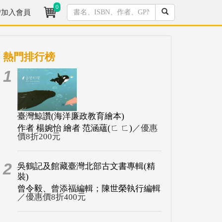
0
/加入會員
熱門排行榜
1
臺灣鯨讚(海洋廉政教育繪本)
作者 楊婉怡 繪者 范涵蘊(ㄈ ㄈ)
／優惠
價8折200元
2
吳鶴記及館藏臺灣北部古文書專輯(精
裝)
曾令毅、曾添福編輯；陳世榮執行編輯
／優惠價8折400元