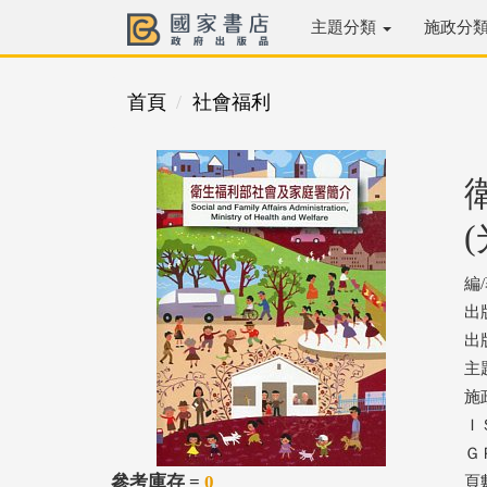
主題分類
施政分
首頁
社會福利
編
出
出版
主
施
ＩＳ
ＧＰ
參考庫存 =
0
頁數