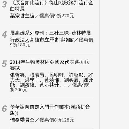
3
《原音如此流行》從山地歌謠到流行金
曲特展
葉宗哲主編
／優惠價9折270元
4
展高雄系列專刊：三社三味–茂林特展
行政法人高雄市立歷史博物館
／優惠價
9折180元
5
2014年生物奧林匹亞國家代表選拔競
賽試
張哲睿、張若愚、呂明軒、許耿彰、許
力天、洪學宇、黃靖惟、劉奕辰、謝允
能、劉濬維、黃示其升、...
／優惠價8
折200元
6
學華語向前走入門冊作業本(漢語拼音
版)(
僑務委員會
／優惠價8折128元