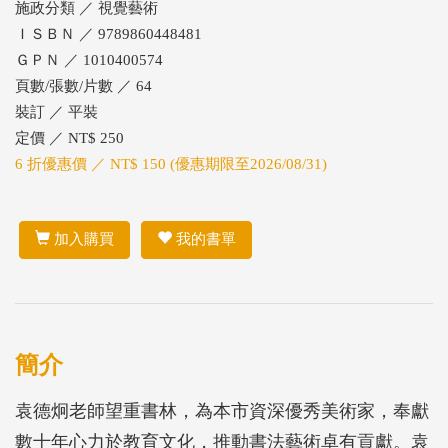
施政分類 ／ 視覺藝術
ＩＳＢＮ ／ 9789860448481
ＧＰＮ ／ 1010400574
頁數/張數/片數 ／ 64
裝訂 ／ 平裝
定價 ／ NT$ 250
6 折優惠價 ／ NT$ 150 (優惠期限至2026/08/31)
加入購買
我的書單
簡介
袁德炯老師望重書林，為本市資深優秀美術家，奉獻
數十年心力於教育文化，推動書法藝術卓有貢獻。袁