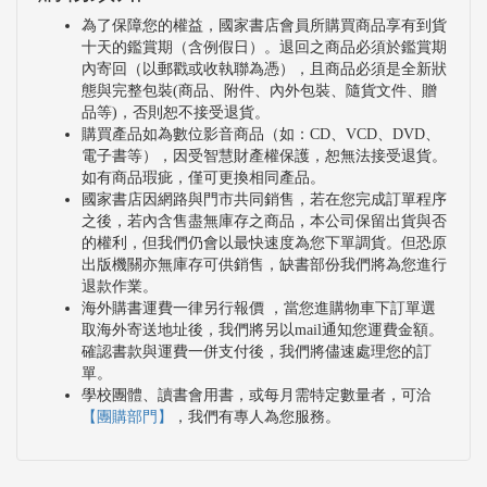
為了保障您的權益，國家書店會員所購買商品享有到貨
十天的鑑賞期（含例假日）。退回之商品必須於鑑賞期
內寄回（以郵戳或收執聯為憑），且商品必須是全新狀
態與完整包裝(商品、附件、內外包裝、隨貨文件、贈
品等)，否則恕不接受退貨。
購買產品如為數位影音商品（如：CD、VCD、DVD、
電子書等），因受智慧財產權保護，恕無法接受退貨。
如有商品瑕疵，僅可更換相同產品。
國家書店因網路與門市共同銷售，若在您完成訂單程序
之後，若內含售盡無庫存之商品，本公司保留出貨與否
的權利，但我們仍會以最快速度為您下單調貨。但恐原
出版機關亦無庫存可供銷售，缺書部份我們將為您進行
退款作業。
海外購書運費一律另行報價 ，當您進購物車下訂單選
取海外寄送地址後，我們將另以mail通知您運費金額。
確認書款與運費一併支付後，我們將儘速處理您的訂
單。
學校團體、讀書會用書，或每月需特定數量者，可洽
【團購部門】
，我們有專人為您服務。