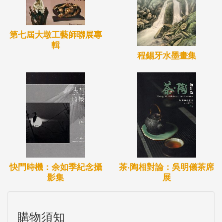
第七屆大墩工藝師聯展專
輯
程錫牙水墨畫集
快門時機：余如季紀念攝
茶‧陶相對論：吳明儀茶席
影集
展
購物須知