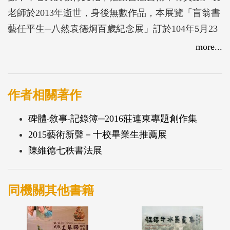
老師於2013年逝世，身後無數作品，本展覽「盲翁書
藝任平生─八然袁德炯百歲紀念展」訂於104年5月23
日至6月10日，展出其畢生精華之作，並出版專輯紀
more...
錄其作品，呈現其創作精華。
作者相關著作
碑體‧敘事‧記錄簿─2016莊連東專題創作集
2015藝術新聲－十校畢業生推薦展
陳維德七秩書法展
同機關其他書籍