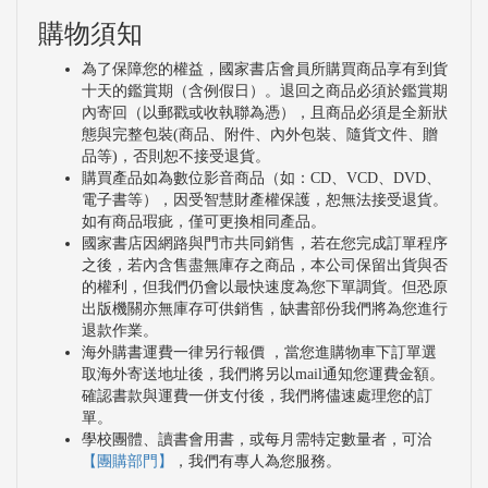
購物須知
為了保障您的權益，國家書店會員所購買商品享有到貨
十天的鑑賞期（含例假日）。退回之商品必須於鑑賞期
內寄回（以郵戳或收執聯為憑），且商品必須是全新狀
態與完整包裝(商品、附件、內外包裝、隨貨文件、贈
品等)，否則恕不接受退貨。
購買產品如為數位影音商品（如：CD、VCD、DVD、
電子書等），因受智慧財產權保護，恕無法接受退貨。
如有商品瑕疵，僅可更換相同產品。
國家書店因網路與門市共同銷售，若在您完成訂單程序
之後，若內含售盡無庫存之商品，本公司保留出貨與否
的權利，但我們仍會以最快速度為您下單調貨。但恐原
出版機關亦無庫存可供銷售，缺書部份我們將為您進行
退款作業。
海外購書運費一律另行報價 ，當您進購物車下訂單選
取海外寄送地址後，我們將另以mail通知您運費金額。
確認書款與運費一併支付後，我們將儘速處理您的訂
單。
學校團體、讀書會用書，或每月需特定數量者，可洽
【團購部門】
，我們有專人為您服務。