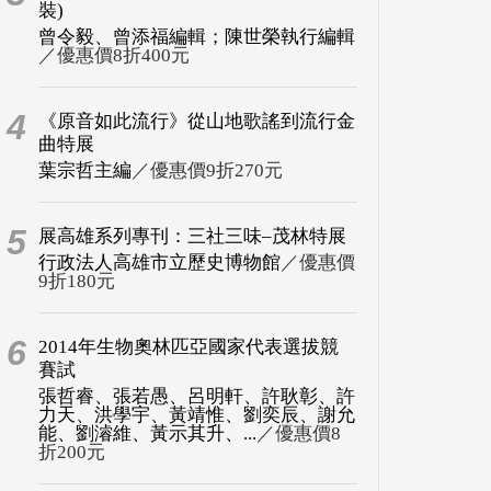
裝)
曾令毅、曾添福編輯；陳世榮執行編輯
／優惠價8折400元
4
《原音如此流行》從山地歌謠到流行金
曲特展
葉宗哲主編
／優惠價9折270元
5
展高雄系列專刊：三社三味–茂林特展
行政法人高雄市立歷史博物館
／優惠價
9折180元
6
2014年生物奧林匹亞國家代表選拔競
賽試
張哲睿、張若愚、呂明軒、許耿彰、許
力天、洪學宇、黃靖惟、劉奕辰、謝允
能、劉濬維、黃示其升、...
／優惠價8
折200元