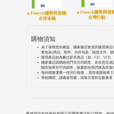
太多，大型資訊商場林立，年輕的消費者較
高，且商業需求也較發達，整體來說市場較
▲Fintech趨勢與前
▲Fintech趨勢與前瞻-
台灣行動
全球金融
購物須知
為了保障您的權益，國家書店會員所購買商品
整包裝(商品、附件、內外包裝、隨貨文件、贈
購買產品如為數位影音商品（如：CD、VCD
國家書店因網路與門市共同銷售，若在您完成
關亦無庫存可供銷售，缺書部份我們將為您進
海外購書運費一律另行報價 ，當您進購物車下
學校團體、讀書會用書，或每月需特定數量者
秀威資訊科技股份有限公司國家書店松江門市 統編：25