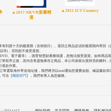
樂於花錢建立個人風格，對品牌產品的購買意願
▲2011 ICT Country
容易掌握。
瞻-
▲2017 AR/VR套書精
選
享有到貨十天的鑑賞期（含例假日）。退回之商品必須於鑑賞期內寄回（
品等)，否則恕不接受退貨。
、DVD、電子書等），因受智慧財產權保護，恕無法接受退貨。如有商品
訂單程序之後，若內含售盡無庫存之商品，本公司保留出貨與否的權利，
行退款作業。
訂單選取海外寄送地址後，我們將另以mail通知您運費金額。確認書款
，可洽
【團購部門】
，我們有專人為您服務。
511417
關於我們
．
常見問題
．
團購服務
．
隱私權說