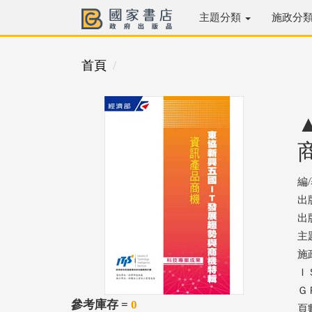
主題分類
施政分
首頁
編
出
出版
主
施
ＩＳ
ＧＰ
參考庫存 =
0
頁