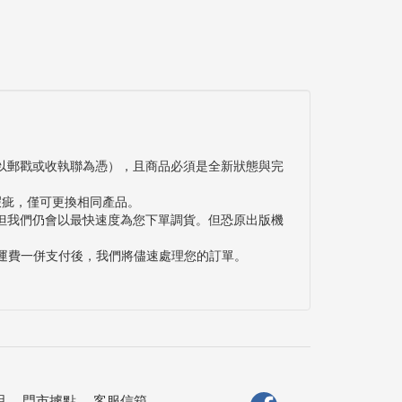
以郵戳或收執聯為憑），且商品必須是全新狀態與完
瑕疵，僅可更換相同產品。
但我們仍會以最快速度為您下單調貨。但恐原出版機
與運費一併支付後，我們將儘速處理您的訂單。
明
．
門市據點
．
客服信箱