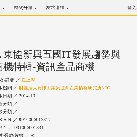
類
機關分類
友站連結
登入
▲東協新興五國IT發展趨勢與
商機特輯-資訊產品商機
/著/譯者 ／
任上鳴
版機關 ／
財團法人資訊工業策進會產業情報研究所MIC
日期 ／ 2014-10
題分類 ／
政分類 ／
ＢＮ ／ 9910000013317
Ｎ ／ 991000001331
數/張數/片數 ／ 93