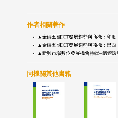
眾，特別是這些地區的消費族群通常消費能
不過，即使這些做法可能侵蝕到廠商的毛利
作者相關著作
發展，這也是新興市場特別吸引人的地方。
▲金磚五國ICT發展趨勢與商機：印度
漸發達，新興市場將持續成長，並推升資訊
▲金磚五國ICT發展趨勢與商機：巴西
▲新興市場數位發展機會特輯─總體環
在產品發展方面，雖然地理位置相近，但東
馬來西亞為例，由於大多消費者家中已有一
便產品為主，又因人民所得較高，中高階產
同機關其他書籍
及率低，行動上網的方式成為主流，因此桌
宜的低階平板電腦或具有較高生產力的低價
上，對我國資訊產品來說，由於產品定位與
展，在其餘國家則可先瞄準主要大型城市發
加達、胡志明等大型城市，甚至部分發展良