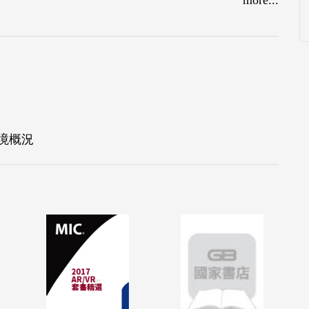
力較差，產品的價格遂因廠商削價而快速降低。
，但現有的競爭業者多著眼在「量」的方面與未來
隨著硬體價格的下降、消費者收入增加、商業的逐
產品的購買動機。
境概況
協新興五國消費者對資訊產品的喜好風格迥異，以
台以上的電腦產品，因此在二購的選擇上可能以輕
品成為消費者的首選；再以越南為例，由於固網普
上型電腦的市場萎縮較快，又因人民所得較低，便
筆記型電腦則成為當地消費者的首選。在發展地區
價格可能較高，在收入較佳的馬來西亞有較好的發
展。例如，印尼與越南的人均收入雖不高，但在雅
好的二三線城市，其都市化的程度並不輸先進國家