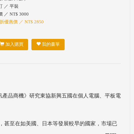
訂 ／ 平裝
 ／ NT$ 3000
 折優惠價 ／ NT$ 2850
加入購買
我的書單
資訊產品商機》研究東協新興五國在個人電腦、平板電
，甚至在如美國、日本等發展較早的國家，市場已
擇擠往新興市場發展。由於新興市場上的競爭者
more...