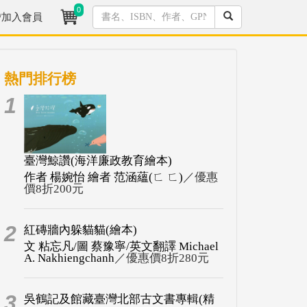
0
/加入會員
熱門排行榜
1
臺灣鯨讚(海洋廉政教育繪本)
作者 楊婉怡 繪者 范涵蘊(ㄈ ㄈ)
／優惠
價8折200元
2
紅磚牆內躲貓貓(繪本)
文 粘忘凡/圖 蔡豫寧/英文翻譯 Michael
A. Nakhiengchanh
／優惠價8折280元
3
吳鶴記及館藏臺灣北部古文書專輯(精