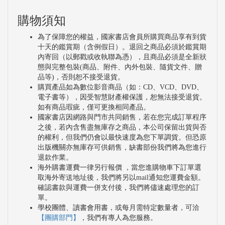
購物須知
為了保障您的權益，國家書店會員所購買商品享有到貨
十天的鑑賞期（含例假日）。退回之商品必須於鑑賞期
內寄回（以郵戳或收執聯為憑），且商品必須是全新狀
態與完整包裝(商品、附件、內外包裝、隨貨文件、贈
品等)，否則恕不接受退貨。
購買產品如為數位影音商品（如：CD、VCD、DVD、
電子書等），因受智慧財產權保護，恕無法接受退貨。
如有商品瑕疵，僅可更換相同產品。
國家書店因網路與門市共同銷售，若在您完成訂單程序
之後，若內含售盡無庫存之商品，本公司保留出貨與否
的權利，但我們仍會以最快速度為您下單調貨。但恐原
出版機關亦無庫存可供銷售，缺書部份我們將為您進行
退款作業。
海外購書運費一律另行報價 ，當您進購物車下訂單選
取海外寄送地址後，我們將另以mail通知您運費金額。
確認書款與運費一併支付後，我們將儘速處理您的訂
單。
學校團體、讀書會用書，或每月需特定數量者，可洽
【團購部門】
，我們有專人為您服務。