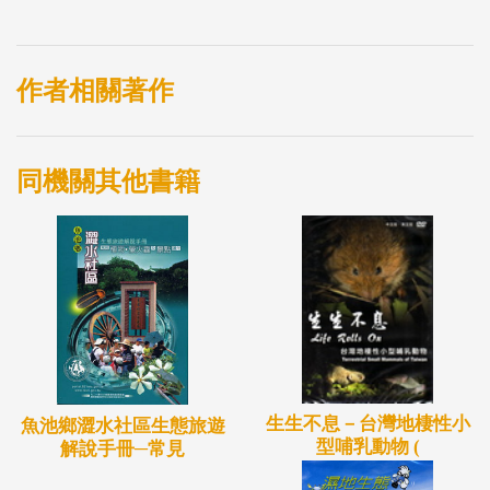
5.魚蝦蟹類
6.昆蟲類
7.蝴蝶類
作者相關著作
8.螞蟻類
同機關其他書籍
生生不息－台灣地棲性小
魚池鄉澀水社區生態旅遊
型哺乳動物 (
解說手冊─常見