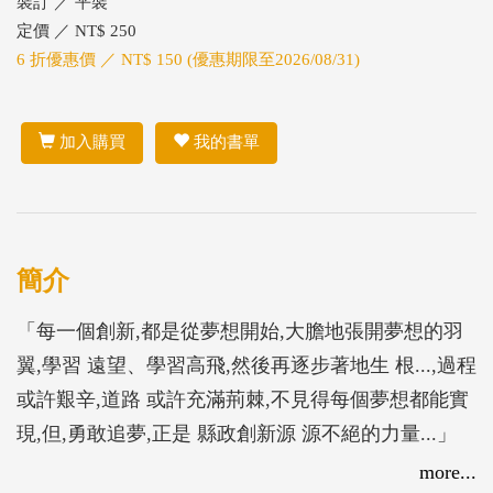
裝訂 ／ 平裝
定價 ／ NT$ 250
6 折優惠價 ／ NT$ 150 (優惠期限至2026/08/31)
加入購買
我的書單
簡介
「每一個創新,都是從夢想開始,大膽地張開夢想的羽
翼,學習 遠望、學習高飛,然後再逐步著地生 根...,過程
或許艱辛,道路 或許充滿荊棘,不見得每個夢想都能實
現,但,勇敢追夢,正是 縣政創新源 源不絕的力量...」
千萬顆小太陽的升起 ，2014 年,正當反核及新能源議
more...