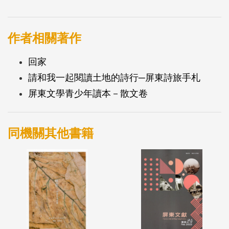
題吵得震天嘎響,台灣最南方的屏東縣, 在無法耕種的
漥地或魚塭「長出」一座座太陽能板塊,一片片會吸
光發電 的電板,猶如千萬顆小太陽,從地平線升起,點燃
作者相關著作
了新能源的希望。 「每一顆小太陽,都是一個期待重
回家
生的盼望」,回想那些年夢想的起源, 都是為了斬斷抽
請和我一起閱讀土地的詩行─屏東詩旅手札
取地下水的慣習,挽救無法再利用的土地,「於是有了
屏東文學青少年讀本－散文卷
種 下『太陽』的想法」
同機關其他書籍