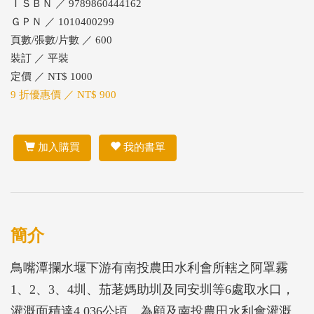
ＩＳＢＮ ／ 9789860444162
ＧＰＮ ／ 1010400299
頁數/張數/片數 ／ 600
裝訂 ／ 平裝
定價 ／ NT$ 1000
9 折優惠價 ／ NT$ 900
加入購買
我的書單
簡介
鳥嘴潭攔水堰下游有南投農田水利會所轄之阿罩霧
1、2、3、4圳、茄荖媽助圳及同安圳等6處取水口，
灌溉面積達4,036公頃。為顧及南投農田水利會灌溉