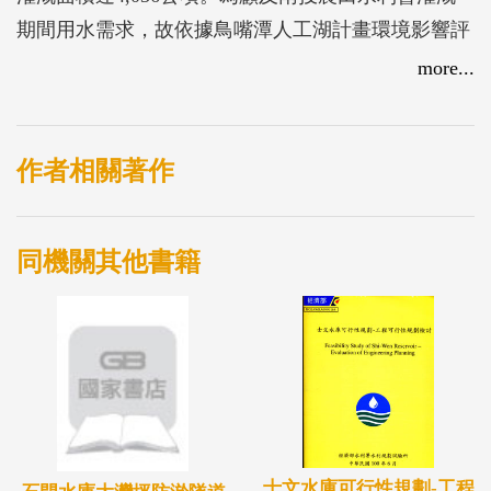
期間用水需求，故依據鳥嘴潭人工湖計畫環境影響評
估審查會議，研提阿罩霧一、二圳聯絡渠道、茄荖媽
more...
助圳取水口向上游延伸與阿罩霧一圳共同引水，以及
阿罩霧一圳固床工改善等改善工程，進行提高農業水
資源利用效率之相關規劃。
作者相關著作
同機關其他書籍
士文水庫可行性規劃-工程