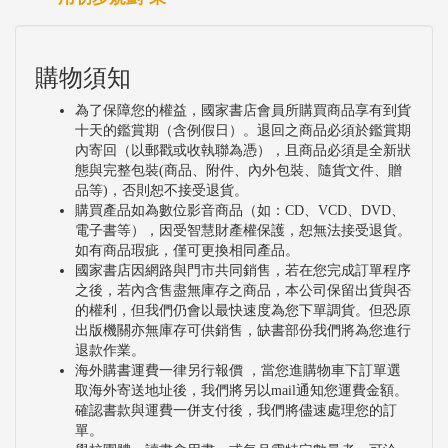
購物須知
為了保障您的權益，國家書店會員所購買商品享有到貨
十天的鑑賞期（含例假日）。退回之商品必須於鑑賞期
內寄回（以郵戳或收執聯為憑），且商品必須是全新狀
態與完整包裝(商品、附件、內外包裝、隨貨文件、贈
品等)，否則恕不接受退貨。
購買產品如為數位影音商品（如：CD、VCD、DVD、
電子書等），因受智慧財產權保護，恕無法接受退貨。
如有商品瑕疵，僅可更換相同產品。
國家書店因網路與門市共同銷售，若在您完成訂單程序
之後，若內含售盡無庫存之商品，本公司保留出貨與否
的權利，但我們仍會以最快速度為您下單調貨。但恐原
出版機關亦無庫存可供銷售，缺書部份我們將為您進行
退款作業。
海外購書運費一律另行報價 ，當您進購物車下訂單選
取海外寄送地址後，我們將另以mail通知您運費金額。
確認書款與運費一併支付後，我們將儘速處理您的訂
單。