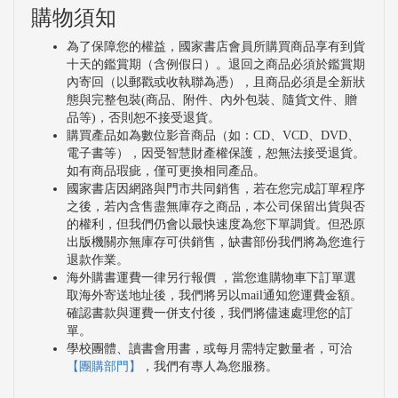
購物須知
為了保障您的權益，國家書店會員所購買商品享有到貨
十天的鑑賞期（含例假日）。退回之商品必須於鑑賞期
內寄回（以郵戳或收執聯為憑），且商品必須是全新狀
態與完整包裝(商品、附件、內外包裝、隨貨文件、贈
品等)，否則恕不接受退貨。
購買產品如為數位影音商品（如：CD、VCD、DVD、
電子書等），因受智慧財產權保護，恕無法接受退貨。
如有商品瑕疵，僅可更換相同產品。
國家書店因網路與門市共同銷售，若在您完成訂單程序
之後，若內含售盡無庫存之商品，本公司保留出貨與否
的權利，但我們仍會以最快速度為您下單調貨。但恐原
出版機關亦無庫存可供銷售，缺書部份我們將為您進行
退款作業。
海外購書運費一律另行報價 ，當您進購物車下訂單選
取海外寄送地址後，我們將另以mail通知您運費金額。
確認書款與運費一併支付後，我們將儘速處理您的訂
單。
學校團體、讀書會用書，或每月需特定數量者，可洽
【團購部門】
，我們有專人為您服務。