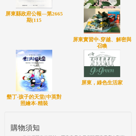
屏東縣政府公報—第2665
期(115
屏東實習中-穿越、解密與
召喚
屏東，綠色生活家
墾丁‧孩子的天堂(中英對
照繪本-精裝
購物須知