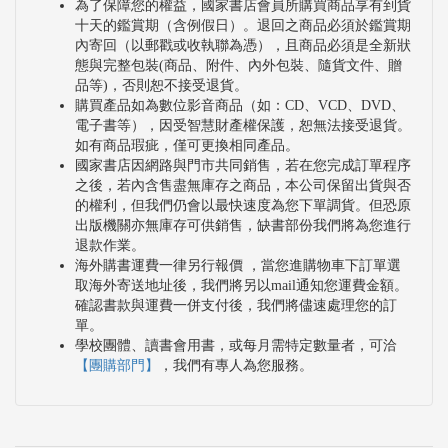
為了保障您的權益，國家書店會員所購買商品享有到貨
十天的鑑賞期（含例假日）。退回之商品必須於鑑賞期
內寄回（以郵戳或收執聯為憑），且商品必須是全新狀
態與完整包裝(商品、附件、內外包裝、隨貨文件、贈
品等)，否則恕不接受退貨。
購買產品如為數位影音商品（如：CD、VCD、DVD、
電子書等），因受智慧財產權保護，恕無法接受退貨。
如有商品瑕疵，僅可更換相同產品。
國家書店因網路與門市共同銷售，若在您完成訂單程序
之後，若內含售盡無庫存之商品，本公司保留出貨與否
的權利，但我們仍會以最快速度為您下單調貨。但恐原
出版機關亦無庫存可供銷售，缺書部份我們將為您進行
退款作業。
海外購書運費一律另行報價 ，當您進購物車下訂單選
取海外寄送地址後，我們將另以mail通知您運費金額。
確認書款與運費一併支付後，我們將儘速處理您的訂
單。
學校團體、讀書會用書，或每月需特定數量者，可洽
【團購部門】
，我們有專人為您服務。