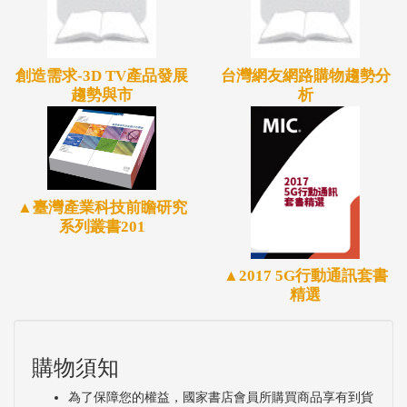
新支付的項目與機會愈加廣泛，全球用戶對使用創新
支付付款的仰賴程度也日益提升。
創造需求-3D TV產品發展
台灣網友網路購物趨勢分
趨勢與市
析
歸納本研究針對全球創新支付市場、相關政策、主要
業者、新創業者與台灣業者之現況與發展，列出以下
主要趨勢、機會與挑戰：趨勢如全球創新市場前景可
期、亞太將成為全球最大創新支付交易市場、創新支
▲臺灣產業科技前瞻研究
付技術將走向多元並存、業者發展將走向整合或聯盟
系列叢書201
合作等；機會如中國大陸與東南亞等亞太市場、線上
和線下之行動支付、跨境交易、衍生服務串聯等，對
▲2017 5G行動通訊套書
精選
台較具發展機會；挑戰如台灣相關規範開放程度、台
灣市場消費者接受度、拓展境外服務面臨適地性問題
等。
購物須知
為了保障您的權益，國家書店會員所購買商品享有到貨