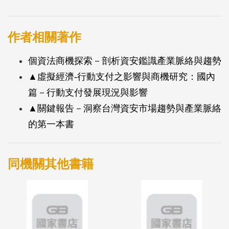
創新支付係指用戶透過業者推出的行動支付或第三方
支付等服務，完成線上或線下交易的付款方式。本研
作者相關著作
究以行動支付或第三方支付為核心，分析全球市場發
個資法商機探索－剖析資安鑑識產業脈絡與趨勢
展現況與趨勢、觀察主要國家推動政策、歸納主要業
▲虛擬經濟-行動支付之影響與商機研究：國內
者之布局動向與國際新創業者之創新之處，並剖析台
篇－行動支付發展現況與影響
灣業者之發展方向、機會與挑戰。
▲關鍵報告－洞察台灣資安市場趨勢與產業脈絡
的第一本書
全球創新支付市場持續蓬勃發展，當中亞太地區預計
2016年將成為成長最快速的市場，國際主要業者為提
升用戶數、增加業務範圍、市占率與營收，致力從核
同機關其他書籍
心服務延伸，朝向跨境、跨業、跨虛實等方向拓展。
創新支付業者則從拓展新市場、提供新價值、發展新
模式等角度，以吸引用戶採用或提升市場地位。因此
在主要業者的布局與新創業者的投入，消費者能用創