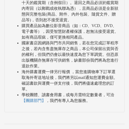
十天的鑑賞期（含例假日）。退回之商品必須於鑑賞期
內寄回（以郵戳或收執聯為憑），且商品必須是全新狀
態與完整包裝(商品、附件、內外包裝、隨貨文件、贈
品等)，否則恕不接受退貨。
購買產品如為數位影音商品（如：CD、VCD、DVD、
電子書等），因受智慧財產權保護，恕無法接受退貨。
如有商品瑕疵，僅可更換相同產品。
國家書店因網路與門市共同銷售，若在您完成訂單程序
之後，若內含售盡無庫存之商品，本公司保留出貨與否
的權利，但我們仍會以最快速度為您下單調貨。但恐原
出版機關亦無庫存可供銷售，缺書部份我們將為您進行
退款作業。
海外購書運費一律另行報價 ，當您進購物車下訂單選
取海外寄送地址後，我們將另以mail通知您運費金額。
確認書款與運費一併支付後，我們將儘速處理您的訂
單。
學校團體、讀書會用書，或每月需特定數量者，可洽
【團購部門】
，我們有專人為您服務。