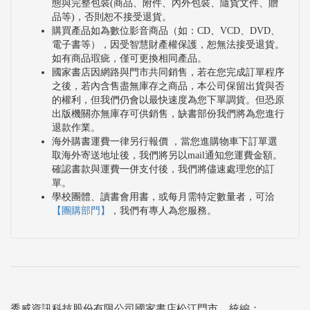
態與完整包裝(商品、附件、內外包裝、隨貨文件、贈
品等)，否則恕不接受退貨。
購買產品如為數位影音商品（如：CD、VCD、DVD、
電子書等），因受智慧財產權保護，恕無法接受退貨。
如有商品瑕疵，僅可更換相同產品。
國家書店因網路與門市共同銷售，若在您完成訂單程序
之後，若內含售盡無庫存之商品，本公司保留出貨與否
的權利，但我們仍會以最快速度為您下單調貨。但恐原
出版機關亦無庫存可供銷售，缺書部份我們將為您進行
退款作業。
海外購書運費一律另行報價 ，當您進購物車下訂單選
取海外寄送地址後，我們將另以mail通知您運費金額。
確認書款與運費一併支付後，我們將儘速處理您的訂
單。
學校團體、讀書會用書，或每月需特定數量者，可洽
【團購部門】
，我們有專人為您服務。
秀威資訊科技股份有限公司國家書店松江門市 統編：