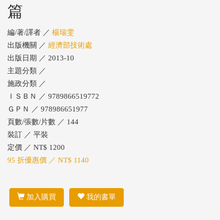
篇
編/著/譯者 ／
楊瑞雯
出版機關 ／
經濟部技術處
出版日期 ／ 2013-10
主題分類 ／
施政分類 ／
ＩＳＢＮ ／ 9789866519772
ＧＰＮ ／ 978986651977
頁數/張數/片數 ／ 144
裝訂 ／ 平裝
定價 ／ NT$ 1200
95 折優惠價 ／ NT$ 1140
加入購買
我的書單