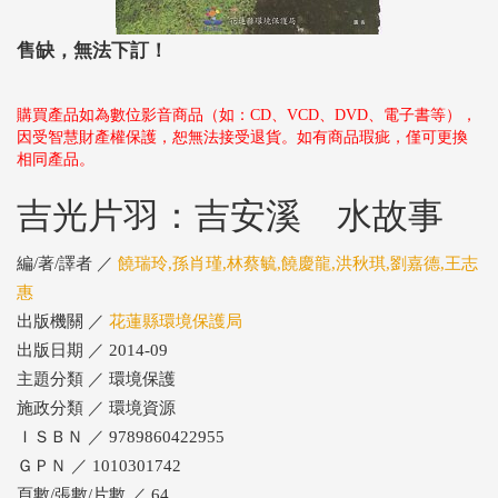
售缺，無法下訂！
購買產品如為數位影音商品（如：CD、VCD、DVD、電子書等），
因受智慧財產權保護，恕無法接受退貨。如有商品瑕疵，僅可更換
相同產品。
吉光片羽：吉安溪 水故事
編/著/譯者 ／
饒瑞玲,孫肖瑾,林蔡毓,饒慶龍,洪秋琪,劉嘉德,王志
惠
出版機關 ／
花蓮縣環境保護局
出版日期 ／ 2014-09
主題分類 ／ 環境保護
施政分類 ／ 環境資源
ＩＳＢＮ ／ 9789860422955
ＧＰＮ ／ 1010301742
頁數/張數/片數 ／ 64