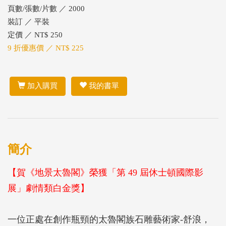
頁數/張數/片數 ／ 2000
裝訂 ／ 平裝
定價 ／ NT$ 250
9 折優惠價 ／ NT$ 225
加入購買
我的書單
簡介
【賀《地景太魯閣》榮獲「第 49 屆休士頓國際影
展」劇情類白金獎】
一位正處在創作瓶頸的太魯閣族石雕藝術家-舒浪，