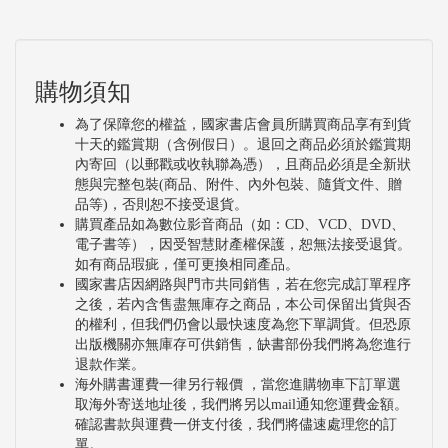
購物須知
為了保障您的權益，國家書店會員所購買商品享有到貨
十天的鑑賞期（含例假日）。退回之商品必須於鑑賞期
內寄回（以郵戳或收執聯為憑），且商品必須是全新狀
態與完整包裝(商品、附件、內外包裝、隨貨文件、贈
品等)，否則恕不接受退貨。
購買產品如為數位影音商品（如：CD、VCD、DVD、
電子書等），因受智慧財產權保護，恕無法接受退貨。
如有商品瑕疵，僅可更換相同產品。
國家書店因網路與門市共同銷售，若在您完成訂單程序
之後，若內含售盡無庫存之商品，本公司保留出貨與否
的權利，但我們仍會以最快速度為您下單調貨。但恐原
出版機關亦無庫存可供銷售，缺書部份我們將為您進行
退款作業。
海外購書運費一律另行報價 ，當您進購物車下訂單選
取海外寄送地址後，我們將另以mail通知您運費金額。
確認書款與運費一併支付後，我們將儘速處理您的訂
單。