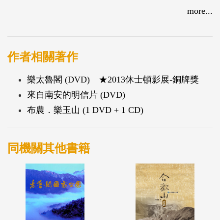
巧遇一位上課遲到的地質研究女孩-小敏。小敏沿路
more...
訴說著太魯閣所帶給自己的感受與感動，她的熱情分
享讓舒浪對自己生長的土地多了另一層的認識，也回
想起小時候，父親教導他對待山林、面對大自然應該
作者相關著作
有的態度。
樂太魯閣 (DVD) ★2013休士頓影展-銅牌獎
來自南安的明信片 (DVD)
舒浪帶著對土地的理解，重新踏上太魯閣，原本困住
布農．樂玉山 (1 DVD + 1 CD)
的瓶頸，從大自然的無限創作裡得到新的力量。
同機關其他書籍