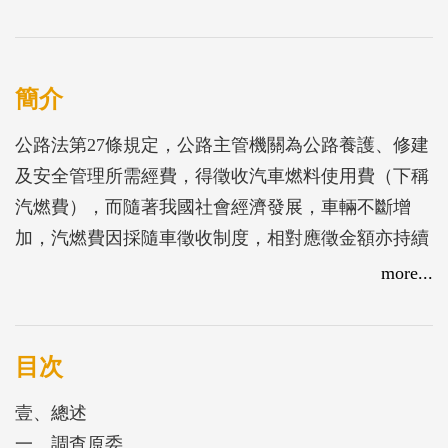
簡介
公路法第27條規定，公路主管機關為公路養護、修建
及安全管理所需經費，得徵收汽車燃料使用費（下稱
汽燃費），而隨著我國社會經濟發展，車輛不斷增
加，汽燃費因採隨車徵收制度，相對應徵金額亦持續
成長，公路財政已極仰賴其挹注。鑑於公路監理機關
more...
辦理汽燃費經徵業務，其徵收相關制度規章、內部控
制、管理作業是否完善，攸關經徵效能及民眾權益甚
鉅，每年汽燃費徵收金額亦頗為龐鉅，審計部交通建
目次
設審計處為瞭解公路監理機關辦理汽燃費經徵業務之
壹、總述
情形，爰規劃辦理調查，業經調查竣事，並揭露汽燃
一、調查原委