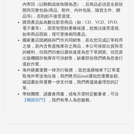
內寄回（以郵戳或收執聯為憑），且商品必須是全新狀
態與完整包裝(商品、附件、內外包裝、隨貨文件、贈
品等)，否則恕不接受退貨。
購買產品如為數位影音商品（如：CD、VCD、DVD、
電子書等），因受智慧財產權保護，恕無法接受退貨。
如有商品瑕疵，僅可更換相同產品。
國家書店因網路與門市共同銷售，若在您完成訂單程序
之後，若內含售盡無庫存之商品，本公司保留出貨與否
的權利，但我們仍會以最快速度為您下單調貨。但恐原
出版機關亦無庫存可供銷售，缺書部份我們將為您進行
退款作業。
海外購書運費一律另行報價 ，當您進購物車下訂單選
取海外寄送地址後，我們將另以mail通知您運費金額。
確認書款與運費一併支付後，我們將儘速處理您的訂
單。
學校團體、讀書會用書，或每月需特定數量者，可洽
【團購部門】
，我們有專人為您服務。