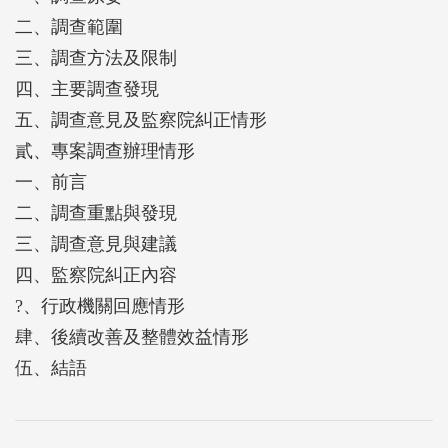
費之相關制度規章未盡健全，暨監理機關因移送強制
二、調查範圍
執行程序未完備及執行（債權）憑證管理鬆散，未能
三、調查方法及限制
有效積極清理欠費案件，致逾徵收時效件數及註銷案
四、主要調查發現
件增加，損及國庫權益等情，業已促請交通部及公路
五、調查意見及監察院糾正情形
監理機關檢討改善。
貳、專案調查辦理情形
一、前言
二、調查重點與發現
三、調查意見與建議
四、監察院糾正內容
?、行政機關回應情形
肆、後續改善及整體效益情形
伍、結語