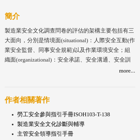
簡介
製造業安全文化調查問卷的評估的架構主要包括有三
大面向，分別是情境面(situational)：人際安全互動(作
業安全監督、同事安全規範)以及作業環境安全；組
織面(organizational)：安全承諾、安全溝通、安全訓
練、安全系統、安全獎懲；個人面(personal)：主管安
more...
全領導、人員安全態度及員工安全行為等，總計有十
大要素、共15項指標，含括23項分指標。經專家審查
及實測結果顯示具有具有良好的信、效度。
作者相關著作
勞工安全參與指引手冊ISOH103-T-138
製造業安全文化診斷與輔導
主管安全領導指引手冊