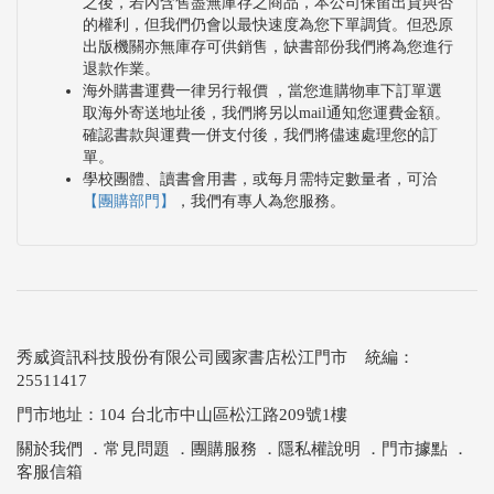
之後，若內含售盡無庫存之商品，本公司保留出貨與否
的權利，但我們仍會以最快速度為您下單調貨。但恐原
出版機關亦無庫存可供銷售，缺書部份我們將為您進行
退款作業。
海外購書運費一律另行報價 ，當您進購物車下訂單選
取海外寄送地址後，我們將另以mail通知您運費金額。
確認書款與運費一併支付後，我們將儘速處理您的訂
單。
學校團體、讀書會用書，或每月需特定數量者，可洽
【團購部門】
，我們有專人為您服務。
秀威資訊科技股份有限公司國家書店松江門市 統編：
25511417
門市地址：104 台北市中山區松江路209號1樓
關於我們
．
常見問題
．
團購服務
．
隱私權說明
．
門市據點
．
客服信箱