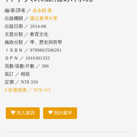
編/著/譯者 ／
金永植 著
出版機關 ／
國立臺灣大學
出版日期 ／ 2014-08
主題分類 ／ 教育文化
施政分類 ／ 學、歷史與哲學
ＩＳＢＮ ／ 9789863500261
ＧＰＮ ／ 1010301355
頁數/張數/片數 ／ 386
裝訂 ／ 精裝
定價 ／ NT$ 350
9 折優惠價 ／ NT$ 315
加入購買
我的書單