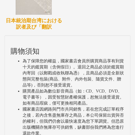
日本統治期台湾における
訳者及び「翻訳
購物須知
為了保障您的權益，國家書店會員所購買商品享有到貨
十天的鑑賞期（含例假日）。退回之商品必須於鑑賞期
內寄回（以郵戳或收執聯為憑），且商品必須是全新狀
態與完整包裝(商品、附件、內外包裝、隨貨文件、贈
品等)，否則恕不接受退貨。
購買產品如為數位影音商品（如：CD、VCD、DVD、
電子書等），因受智慧財產權保護，恕無法接受退貨。
如有商品瑕疵，僅可更換相同產品。
國家書店因網路與門市共同銷售，若在您完成訂單程序
之後，若內含售盡無庫存之商品，本公司保留出貨與否
的權利，但我們仍會以最快速度為您下單調貨。但恐原
出版機關亦無庫存可供銷售，缺書部份我們將為您進行
退款作業。