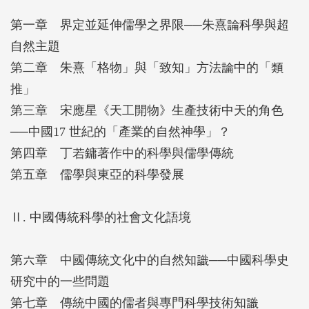
其中的科學發展，堅實的學術討論其實不太多見。
第一章 界定並延伸儒學之界限──朱熹論科學與超
本書所收錄十三篇論文，即是針對上述問題而發。書
自然主題
中多數論文著眼於科學和儒學間的關係，特別是儒家
第二章 朱熹「格物」與「致知」方法論中的「類
思想、價值和制度在科學發展中所扮演的角色。作者
推」
強調，在東亞世界，科學和儒學的關係錯綜複雜，不
第三章 宋應星《天工開物》生產技術中天的角色
僅隨著時間變化，更因人、因主題而呈現多種形態。
──中國17 世紀的「產業的自然神學」？
我們不能過分地簡化科學和儒學的聯繫，例如將儒學
第四章 丁若鏞著作中的科學與儒學傳統
視為有利或者有礙於科學發展的要素。欲究明兩者關
第五章 儒學與東亞的科學發展
聯，除了檢視儒學本身，更須涉及其他東亞社會和文
化要素，如宗教、官僚體系等。本書論文或採取比較
Ⅱ. 中國傳統科學的社會文化語境
眼光，或討論關於跨文化比較的問題，並且著意揭
示：儘管隨意的比較有其潛在危險必須克服，但為了
第六章 中國傳統文化中的自然知識──中國科學史
深入理解東亞，比較性的研究不但可能，而且應當為
研究中的一些問題
之。
第七章 傳統中國的儒者與專門科學技術知識